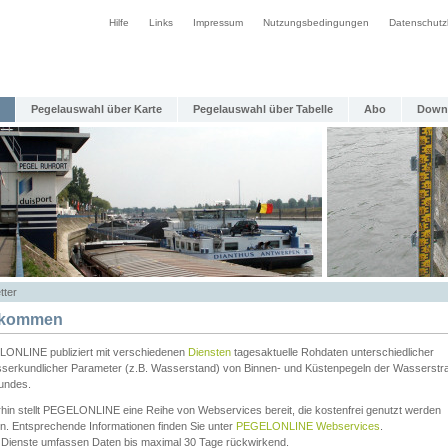
Hilfe
Links
Impressum
Nutzungsbedingungen
Datenschutz
Pegelauswahl über Karte
Pegelauswahl über Tabelle
Abo
Down
tter
lkommen
ONLINE publiziert mit verschiedenen
Diensten
tagesaktuelle Rohdaten unterschiedlicher
serkundlicher Parameter (z.B. Wasserstand) von Binnen- und Küstenpegeln der Wasserstr
undes.
rhin stellt PEGELONLINE eine Reihe von Webservices bereit, die kostenfrei genutzt werden
n. Entsprechende Informationen finden Sie unter
PEGELONLINE Webservices
.
 Dienste umfassen Daten bis maximal 30 Tage rückwirkend.