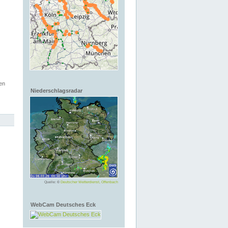
en
Niederschlagsradar
Quelle: ©
Deutscher Wetterdienst, Offenbach
WebCam Deutsches Eck