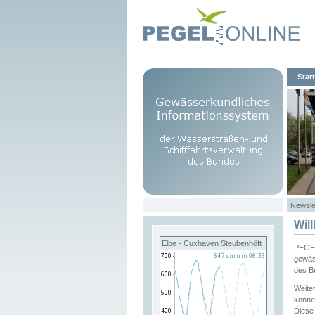
Start
Newsle
Wil
Elbe - Cuxhaven Steubenhöft
PEGEL
gewäs
des B
Weite
könne
Diese