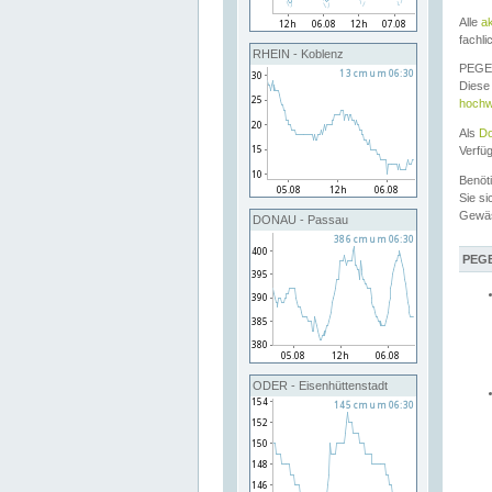
Alle
a
fachli
RHEIN - Koblenz
PEGEL
Diese 
hochw
Als
Do
Verfü
Benöt
Sie si
Gewä
DONAU - Passau
PEGE
ODER - Eisenhüttenstadt