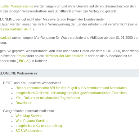
ktuellen Wasserstände
werden ungeprüft und ohne Gewähr auf deren Genauigkeit von den
ch zuständigen Wasserstraßen- und Schifffahrtsämtern zur Verfügung gestellt.
ONLINE verfügt nicht über Messwerte von Pegeln der Bundesländer.
Daten werden ausschließlich in Verantwortung der Länder erhoben und veröffentlicht (siehe
asserzentralen.de
↗
).
wnload
stehen ungeprüfte Rohdaten für Wasserstände und Abflüsse ab dem 01.01.2000 zur
gung.
igen Sie geprüfte Wasserstände, Abflüsse oder ältere Daten vor dem 01.01.2000, dann wend
ch bitte per
Email
direkt an die
Betreiber der Messstellen
↗
oder an die Bundesanstalt für
sserkunde (
BfG
↗
) in Koblenz.
LONLINE Webservices
REST- und XML-basierte Webservices
Ressourcenorientierte API für den Zugriff auf Stammdaten und Messdaten.
Integrierbare Onlinevisualisierung aktueller gewässerkundlicher Zeitreihen
XML-Dokument mit aktuellen Pegelständen
Downloads
Geografische Informationsdienste
Web Map Service
Web Feature Service
Integrierbare Kartendarstellung
SOS Webservice