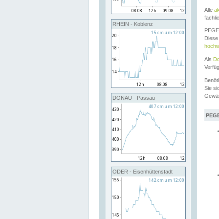
Alle
a
fachli
RHEIN - Koblenz
PEGEL
Diese 
hochw
Als
Do
Verfü
Benöt
Sie si
Gewä
DONAU - Passau
PEGE
ODER - Eisenhüttenstadt