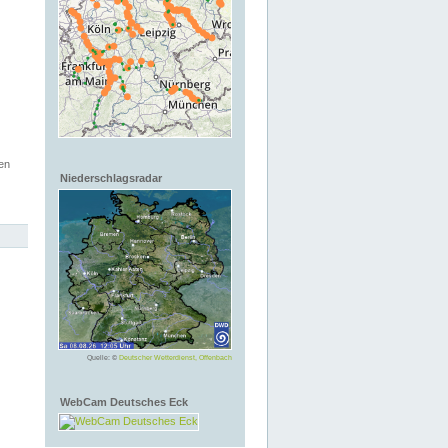
en
Niederschlagsradar
Quelle: ©
Deutscher Wetterdienst, Offenbach
WebCam Deutsches Eck