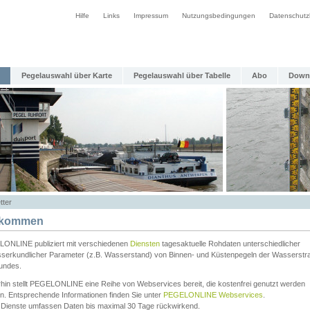
Hilfe
Links
Impressum
Nutzungsbedingungen
Datenschutz
Pegelauswahl über Karte
Pegelauswahl über Tabelle
Abo
Down
tter
lkommen
ONLINE publiziert mit verschiedenen
Diensten
tagesaktuelle Rohdaten unterschiedlicher
serkundlicher Parameter (z.B. Wasserstand) von Binnen- und Küstenpegeln der Wasserstr
undes.
rhin stellt PEGELONLINE eine Reihe von Webservices bereit, die kostenfrei genutzt werden
n. Entsprechende Informationen finden Sie unter
PEGELONLINE Webservices
.
 Dienste umfassen Daten bis maximal 30 Tage rückwirkend.