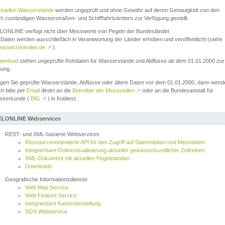
ktuellen Wasserstände
werden ungeprüft und ohne Gewähr auf deren Genauigkeit von den
ch zuständigen Wasserstraßen- und Schifffahrtsämtern zur Verfügung gestellt.
ONLINE verfügt nicht über Messwerte von Pegeln der Bundesländer.
Daten werden ausschließlich in Verantwortung der Länder erhoben und veröffentlicht (siehe
asserzentralen.de
↗
).
wnload
stehen ungeprüfte Rohdaten für Wasserstände und Abflüsse ab dem 01.01.2000 zur
gung.
igen Sie geprüfte Wasserstände, Abflüsse oder ältere Daten vor dem 01.01.2000, dann wend
ch bitte per
Email
direkt an die
Betreiber der Messstellen
↗
oder an die Bundesanstalt für
sserkunde (
BfG
↗
) in Koblenz.
LONLINE Webservices
REST- und XML-basierte Webservices
Ressourcenorientierte API für den Zugriff auf Stammdaten und Messdaten.
Integrierbare Onlinevisualisierung aktueller gewässerkundlicher Zeitreihen
XML-Dokument mit aktuellen Pegelständen
Downloads
Geografische Informationsdienste
Web Map Service
Web Feature Service
Integrierbare Kartendarstellung
SOS Webservice