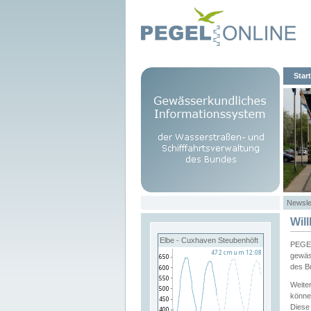
Start
Newsle
Wil
Elbe - Cuxhaven Steubenhöft
PEGEL
gewäs
des B
Weite
könne
Diese