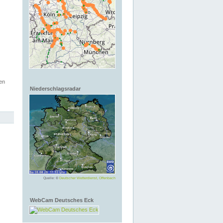
en
Niederschlagsradar
Quelle: ©
Deutscher Wetterdienst, Offenbach
WebCam Deutsches Eck