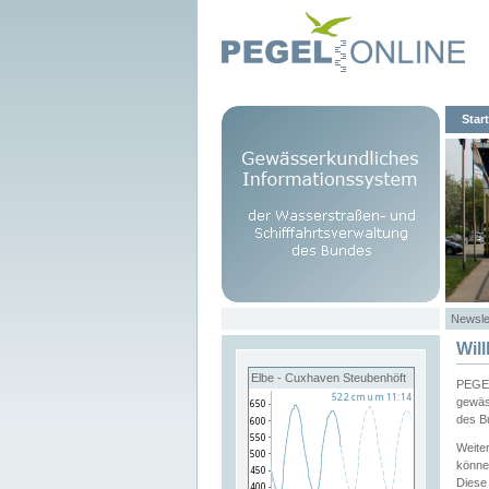
Start
Newsle
Wil
Elbe - Cuxhaven Steubenhöft
PEGEL
gewäs
des B
Weite
könne
Diese