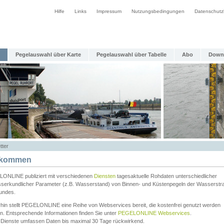
Hilfe
Links
Impressum
Nutzungsbedingungen
Datenschutz
Pegelauswahl über Karte
Pegelauswahl über Tabelle
Abo
Down
tter
lkommen
ONLINE publiziert mit verschiedenen
Diensten
tagesaktuelle Rohdaten unterschiedlicher
serkundlicher Parameter (z.B. Wasserstand) von Binnen- und Küstenpegeln der Wasserstr
undes.
rhin stellt PEGELONLINE eine Reihe von Webservices bereit, die kostenfrei genutzt werden
n. Entsprechende Informationen finden Sie unter
PEGELONLINE Webservices
.
 Dienste umfassen Daten bis maximal 30 Tage rückwirkend.