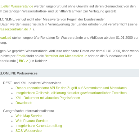
ktuellen Wasserstände
werden ungeprüft und ohne Gewähr auf deren Genauigkeit von den
ch zuständigen Wasserstraßen- und Schifffahrtsämtern zur Verfügung gestellt.
ONLINE verfügt nicht über Messwerte von Pegeln der Bundesländer.
Daten werden ausschließlich in Verantwortung der Länder erhoben und veröffentlicht (siehe
asserzentralen.de
↗
).
wnload
stehen ungeprüfte Rohdaten für Wasserstände und Abflüsse ab dem 01.01.2000 zur
gung.
igen Sie geprüfte Wasserstände, Abflüsse oder ältere Daten vor dem 01.01.2000, dann wend
ch bitte per
Email
direkt an die
Betreiber der Messstellen
↗
oder an die Bundesanstalt für
sserkunde (
BfG
↗
) in Koblenz.
LONLINE Webservices
REST- und XML-basierte Webservices
Ressourcenorientierte API für den Zugriff auf Stammdaten und Messdaten.
Integrierbare Onlinevisualisierung aktueller gewässerkundlicher Zeitreihen
XML-Dokument mit aktuellen Pegelständen
Downloads
Geografische Informationsdienste
Web Map Service
Web Feature Service
Integrierbare Kartendarstellung
SOS Webservice