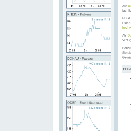
Alle
a
fachli
RHEIN - Koblenz
PEGEL
Diese 
hochw
Als
Do
Verfü
Benöt
Sie si
Gewä
DONAU - Passau
PEGE
ODER - Eisenhüttenstadt