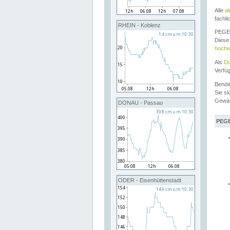
Alle
a
fachli
RHEIN - Koblenz
PEGEL
Diese 
hochw
Als
Do
Verfü
Benöt
Sie si
Gewä
DONAU - Passau
PEGE
ODER - Eisenhüttenstadt