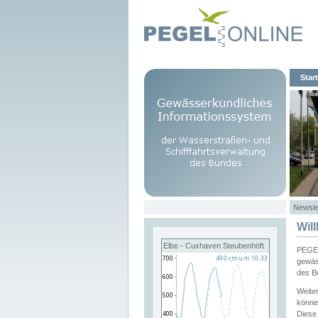
Start
Newsle
Wil
Elbe - Cuxhaven Steubenhöft
PEGEL
gewäs
des B
Weite
könne
Diese