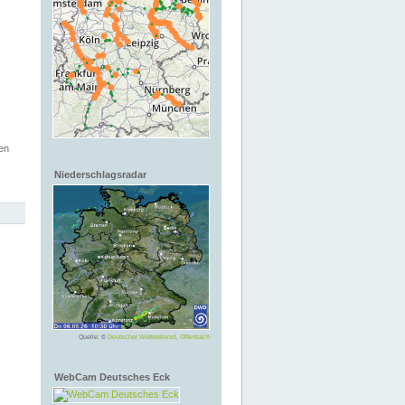
en
Niederschlagsradar
Quelle: ©
Deutscher Wetterdienst, Offenbach
WebCam Deutsches Eck