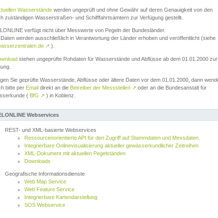
ktuellen Wasserstände
werden ungeprüft und ohne Gewähr auf deren Genauigkeit von den
ch zuständigen Wasserstraßen- und Schifffahrtsämtern zur Verfügung gestellt.
ONLINE verfügt nicht über Messwerte von Pegeln der Bundesländer.
Daten werden ausschließlich in Verantwortung der Länder erhoben und veröffentlicht (siehe
asserzentralen.de
↗
).
wnload
stehen ungeprüfte Rohdaten für Wasserstände und Abflüsse ab dem 01.01.2000 zur
gung.
igen Sie geprüfte Wasserstände, Abflüsse oder ältere Daten vor dem 01.01.2000, dann wend
ch bitte per
Email
direkt an die
Betreiber der Messstellen
↗
oder an die Bundesanstalt für
sserkunde (
BfG
↗
) in Koblenz.
LONLINE Webservices
REST- und XML-basierte Webservices
Ressourcenorientierte API für den Zugriff auf Stammdaten und Messdaten.
Integrierbare Onlinevisualisierung aktueller gewässerkundlicher Zeitreihen
XML-Dokument mit aktuellen Pegelständen
Downloads
Geografische Informationsdienste
Web Map Service
Web Feature Service
Integrierbare Kartendarstellung
SOS Webservice