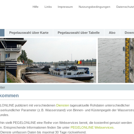
Hilfe
Links
Impressum
Nutzungsbedingungen
Datenschutz
Pegelauswahl über Karte
Pegelauswahl über Tabelle
Abo
Down
tter
lkommen
ONLINE publiziert mit verschiedenen
Diensten
tagesaktuelle Rohdaten unterschiedlicher
serkundlicher Parameter (z.B. Wasserstand) von Binnen- und Küstenpegeln der Wasserstr
undes.
rhin stellt PEGELONLINE eine Reihe von Webservices bereit, die kostenfrei genutzt werden
n. Entsprechende Informationen finden Sie unter
PEGELONLINE Webservices
.
 Dienste umfassen Daten bis maximal 30 Tage rückwirkend.