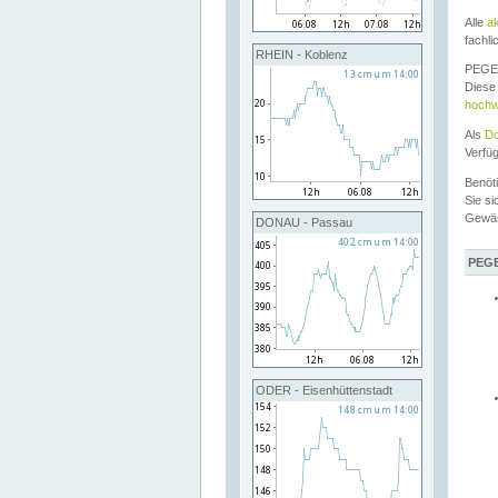
Alle
a
fachli
RHEIN - Koblenz
PEGEL
Diese 
hochw
Als
Do
Verfü
Benöt
Sie si
Gewä
DONAU - Passau
PEGE
ODER - Eisenhüttenstadt