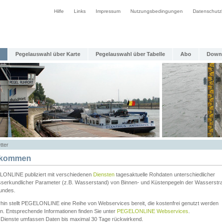
Hilfe
Links
Impressum
Nutzungsbedingungen
Datenschutz
Pegelauswahl über Karte
Pegelauswahl über Tabelle
Abo
Down
tter
lkommen
ONLINE publiziert mit verschiedenen
Diensten
tagesaktuelle Rohdaten unterschiedlicher
serkundlicher Parameter (z.B. Wasserstand) von Binnen- und Küstenpegeln der Wasserstr
undes.
rhin stellt PEGELONLINE eine Reihe von Webservices bereit, die kostenfrei genutzt werden
n. Entsprechende Informationen finden Sie unter
PEGELONLINE Webservices
.
 Dienste umfassen Daten bis maximal 30 Tage rückwirkend.