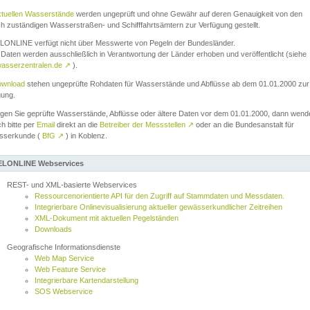
ktuellen Wasserstände
werden ungeprüft und ohne Gewähr auf deren Genauigkeit von den
ch zuständigen Wasserstraßen- und Schifffahrtsämtern zur Verfügung gestellt.
ONLINE verfügt nicht über Messwerte von Pegeln der Bundesländer.
Daten werden ausschließlich in Verantwortung der Länder erhoben und veröffentlicht (siehe
asserzentralen.de
↗
).
wnload
stehen ungeprüfte Rohdaten für Wasserstände und Abflüsse ab dem 01.01.2000 zur
gung.
igen Sie geprüfte Wasserstände, Abflüsse oder ältere Daten vor dem 01.01.2000, dann wend
ch bitte per
Email
direkt an die
Betreiber der Messstellen
↗
oder an die Bundesanstalt für
sserkunde (
BfG
↗
) in Koblenz.
LONLINE Webservices
REST- und XML-basierte Webservices
Ressourcenorientierte API für den Zugriff auf Stammdaten und Messdaten.
Integrierbare Onlinevisualisierung aktueller gewässerkundlicher Zeitreihen
XML-Dokument mit aktuellen Pegelständen
Downloads
Geografische Informationsdienste
Web Map Service
Web Feature Service
Integrierbare Kartendarstellung
SOS Webservice