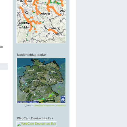
en
Niederschlagsradar
Quelle: ©
Deutscher Wetterdienst, Offenbach
WebCam Deutsches Eck