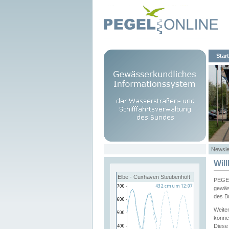
Start
Newsle
Wil
Elbe - Cuxhaven Steubenhöft
PEGEL
gewäs
des B
Weite
könne
Diese