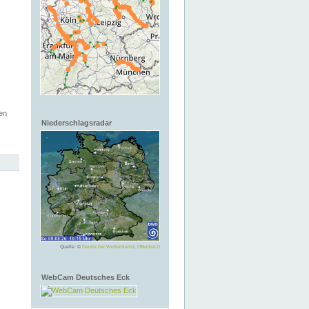
en
Niederschlagsradar
Quelle: ©
Deutscher Wetterdienst, Offenbach
WebCam Deutsches Eck