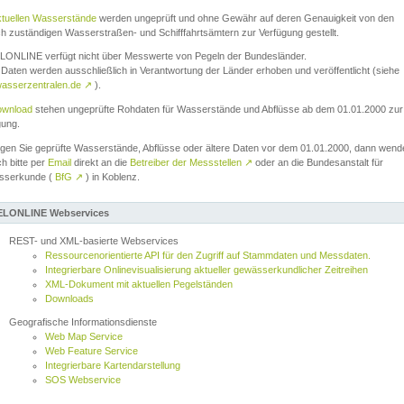
ktuellen Wasserstände
werden ungeprüft und ohne Gewähr auf deren Genauigkeit von den
ch zuständigen Wasserstraßen- und Schifffahrtsämtern zur Verfügung gestellt.
ONLINE verfügt nicht über Messwerte von Pegeln der Bundesländer.
Daten werden ausschließlich in Verantwortung der Länder erhoben und veröffentlicht (siehe
asserzentralen.de
↗
).
wnload
stehen ungeprüfte Rohdaten für Wasserstände und Abflüsse ab dem 01.01.2000 zur
gung.
igen Sie geprüfte Wasserstände, Abflüsse oder ältere Daten vor dem 01.01.2000, dann wend
ch bitte per
Email
direkt an die
Betreiber der Messstellen
↗
oder an die Bundesanstalt für
sserkunde (
BfG
↗
) in Koblenz.
LONLINE Webservices
REST- und XML-basierte Webservices
Ressourcenorientierte API für den Zugriff auf Stammdaten und Messdaten.
Integrierbare Onlinevisualisierung aktueller gewässerkundlicher Zeitreihen
XML-Dokument mit aktuellen Pegelständen
Downloads
Geografische Informationsdienste
Web Map Service
Web Feature Service
Integrierbare Kartendarstellung
SOS Webservice