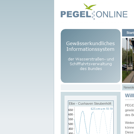
Start
Newsle
Wil
Elbe - Cuxhaven Steubenhöft
PEGEL
gewäs
des B
Weite
könne
Diese