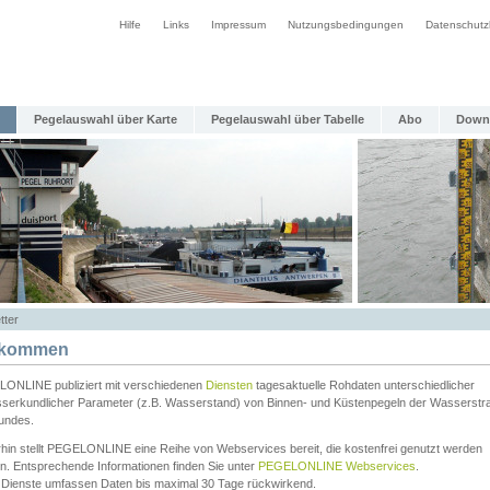
Hilfe
Links
Impressum
Nutzungsbedingungen
Datenschutz
Pegelauswahl über Karte
Pegelauswahl über Tabelle
Abo
Down
tter
lkommen
ONLINE publiziert mit verschiedenen
Diensten
tagesaktuelle Rohdaten unterschiedlicher
serkundlicher Parameter (z.B. Wasserstand) von Binnen- und Küstenpegeln der Wasserstr
undes.
rhin stellt PEGELONLINE eine Reihe von Webservices bereit, die kostenfrei genutzt werden
n. Entsprechende Informationen finden Sie unter
PEGELONLINE Webservices
.
 Dienste umfassen Daten bis maximal 30 Tage rückwirkend.