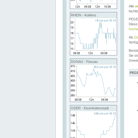
Alle
a
fachli
RHEIN - Koblenz
PEGEL
Diese 
hochw
Als
Do
Verfü
Benöt
Sie si
Gewä
DONAU - Passau
PEGE
ODER - Eisenhüttenstadt