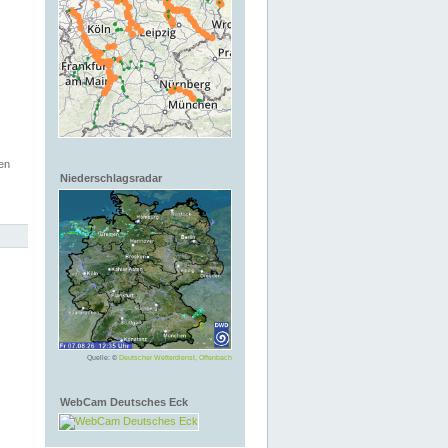
en
Niederschlagsradar
Quelle: ©
Deutscher Wetterdienst, Offenbach
WebCam Deutsches Eck