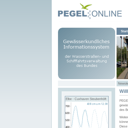
Start
Newsle
Wil
Elbe - Cuxhaven Steubenhöft
PEGEL
gewäs
des B
Weite
könne
Diese