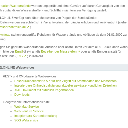
ktuellen Wasserstände
werden ungeprüft und ohne Gewähr auf deren Genauigkeit von den
ch zuständigen Wasserstraßen- und Schifffahrtsämtern zur Verfügung gestellt.
ONLINE verfügt nicht über Messwerte von Pegeln der Bundesländer.
Daten werden ausschließlich in Verantwortung der Länder erhoben und veröffentlicht (siehe
asserzentralen.de
↗
).
wnload
stehen ungeprüfte Rohdaten für Wasserstände und Abflüsse ab dem 01.01.2000 zur
gung.
igen Sie geprüfte Wasserstände, Abflüsse oder ältere Daten vor dem 01.01.2000, dann wend
ch bitte per
Email
direkt an die
Betreiber der Messstellen
↗
oder an die Bundesanstalt für
sserkunde (
BfG
↗
) in Koblenz.
LONLINE Webservices
REST- und XML-basierte Webservices
Ressourcenorientierte API für den Zugriff auf Stammdaten und Messdaten.
Integrierbare Onlinevisualisierung aktueller gewässerkundlicher Zeitreihen
XML-Dokument mit aktuellen Pegelständen
Downloads
Geografische Informationsdienste
Web Map Service
Web Feature Service
Integrierbare Kartendarstellung
SOS Webservice