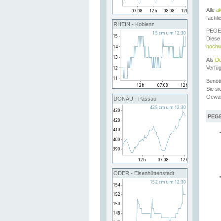
Alle
a
fachli
RHEIN - Koblenz
PEGEL
Diese 
hochw
Als
Do
Verfü
Benöt
Sie si
Gewä
DONAU - Passau
PEGE
ODER - Eisenhüttenstadt