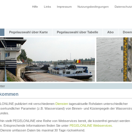
Hilfe
Links
Impressum
Nutzungsbedingungen
Datenschutz
Pegelauswahl über Karte
Pegelauswahl über Tabelle
Abo
Down
tter
lkommen
ONLINE publiziert mit verschiedenen
Diensten
tagesaktuelle Rohdaten unterschiedlicher
serkundlicher Parameter (z.B. Wasserstand) von Binnen- und Küstenpegeln der Wasserstr
undes.
rhin stellt PEGELONLINE eine Reihe von Webservices bereit, die kostenfrei genutzt werden
n. Entsprechende Informationen finden Sie unter
PEGELONLINE Webservices
.
 Dienste umfassen Daten bis maximal 30 Tage rückwirkend.