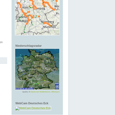
en
Niederschlagsradar
Quelle: ©
Deutscher Wetterdienst, Offenbach
WebCam Deutsches Eck