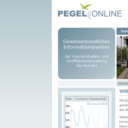
Start
Newsle
Wil
Elbe - Cuxhaven Steubenhöft
PEGEL
gewäs
des B
Weite
könne
Diese