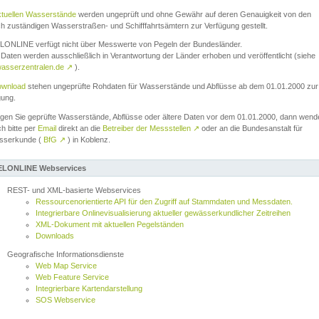
ktuellen Wasserstände
werden ungeprüft und ohne Gewähr auf deren Genauigkeit von den
ch zuständigen Wasserstraßen- und Schifffahrtsämtern zur Verfügung gestellt.
ONLINE verfügt nicht über Messwerte von Pegeln der Bundesländer.
Daten werden ausschließlich in Verantwortung der Länder erhoben und veröffentlicht (siehe
asserzentralen.de
↗
).
wnload
stehen ungeprüfte Rohdaten für Wasserstände und Abflüsse ab dem 01.01.2000 zur
gung.
igen Sie geprüfte Wasserstände, Abflüsse oder ältere Daten vor dem 01.01.2000, dann wend
ch bitte per
Email
direkt an die
Betreiber der Messstellen
↗
oder an die Bundesanstalt für
sserkunde (
BfG
↗
) in Koblenz.
LONLINE Webservices
REST- und XML-basierte Webservices
Ressourcenorientierte API für den Zugriff auf Stammdaten und Messdaten.
Integrierbare Onlinevisualisierung aktueller gewässerkundlicher Zeitreihen
XML-Dokument mit aktuellen Pegelständen
Downloads
Geografische Informationsdienste
Web Map Service
Web Feature Service
Integrierbare Kartendarstellung
SOS Webservice