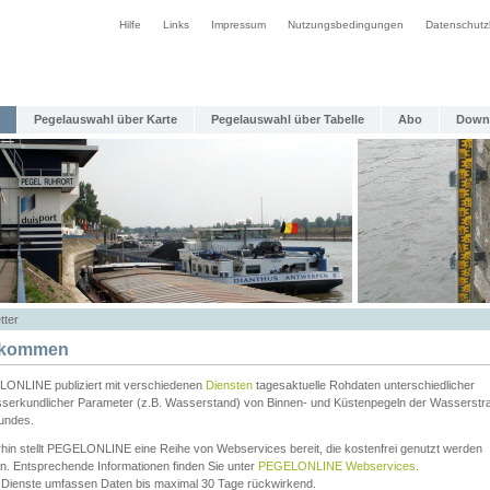
Hilfe
Links
Impressum
Nutzungsbedingungen
Datenschutz
Pegelauswahl über Karte
Pegelauswahl über Tabelle
Abo
Down
tter
lkommen
ONLINE publiziert mit verschiedenen
Diensten
tagesaktuelle Rohdaten unterschiedlicher
serkundlicher Parameter (z.B. Wasserstand) von Binnen- und Küstenpegeln der Wasserstr
undes.
rhin stellt PEGELONLINE eine Reihe von Webservices bereit, die kostenfrei genutzt werden
n. Entsprechende Informationen finden Sie unter
PEGELONLINE Webservices
.
 Dienste umfassen Daten bis maximal 30 Tage rückwirkend.