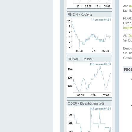
Alle
a
fachli
RHEIN - Koblenz
PEGEL
Diese 
hochw
Als
Do
Verfü
Benöt
Sie si
Gewä
DONAU - Passau
PEGE
ODER - Eisenhüttenstadt