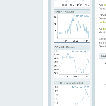
Alle
a
fachli
RHEIN - Koblenz
PEGEL
Diese 
hochw
Als
Do
Verfü
Benöt
Sie si
Gewä
DONAU - Passau
PEGE
ODER - Eisenhüttenstadt