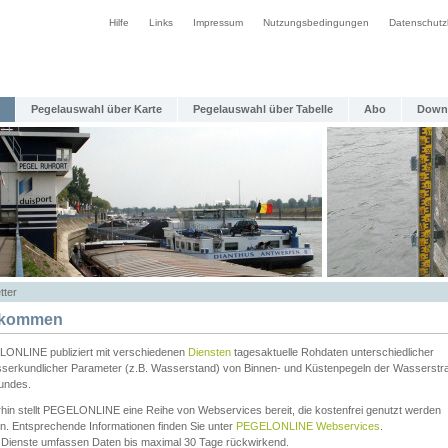
Hilfe
Links
Impressum
Nutzungsbedingungen
Datenschutz
Pegelauswahl über Karte
Pegelauswahl über Tabelle
Abo
Down
tter
lkommen
ONLINE publiziert mit verschiedenen
Diensten
tagesaktuelle Rohdaten unterschiedlicher
serkundlicher Parameter (z.B. Wasserstand) von Binnen- und Küstenpegeln der Wasserstr
undes.
rhin stellt PEGELONLINE eine Reihe von Webservices bereit, die kostenfrei genutzt werden
n. Entsprechende Informationen finden Sie unter
PEGELONLINE Webservices
.
 Dienste umfassen Daten bis maximal 30 Tage rückwirkend.