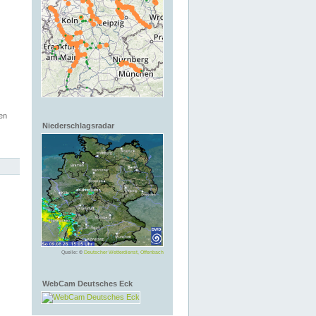
en
Niederschlagsradar
Quelle: ©
Deutscher Wetterdienst, Offenbach
WebCam Deutsches Eck