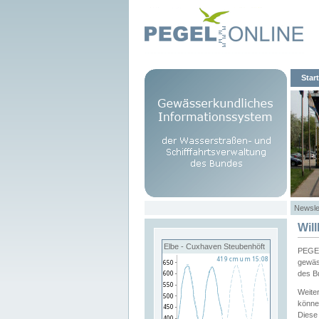
Start
Newsle
Wil
Elbe - Cuxhaven Steubenhöft
PEGEL
gewäs
des B
Weite
könne
Diese