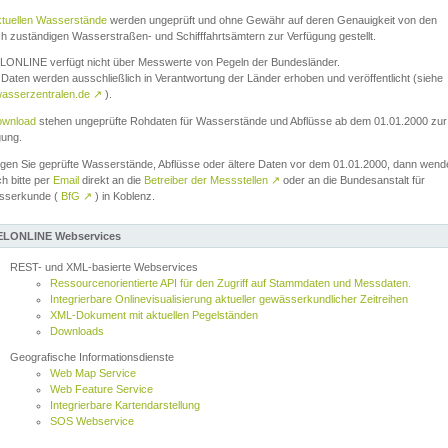
ktuellen Wasserstände
werden ungeprüft und ohne Gewähr auf deren Genauigkeit von den
ch zuständigen Wasserstraßen- und Schifffahrtsämtern zur Verfügung gestellt.
ONLINE verfügt nicht über Messwerte von Pegeln der Bundesländer.
Daten werden ausschließlich in Verantwortung der Länder erhoben und veröffentlicht (siehe
asserzentralen.de
↗
).
wnload
stehen ungeprüfte Rohdaten für Wasserstände und Abflüsse ab dem 01.01.2000 zur
gung.
igen Sie geprüfte Wasserstände, Abflüsse oder ältere Daten vor dem 01.01.2000, dann wend
ch bitte per
Email
direkt an die
Betreiber der Messstellen
↗
oder an die Bundesanstalt für
sserkunde (
BfG
↗
) in Koblenz.
LONLINE Webservices
REST- und XML-basierte Webservices
Ressourcenorientierte API für den Zugriff auf Stammdaten und Messdaten.
Integrierbare Onlinevisualisierung aktueller gewässerkundlicher Zeitreihen
XML-Dokument mit aktuellen Pegelständen
Downloads
Geografische Informationsdienste
Web Map Service
Web Feature Service
Integrierbare Kartendarstellung
SOS Webservice