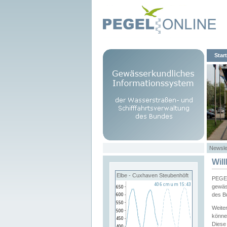
Start
Newsle
Wil
Elbe - Cuxhaven Steubenhöft
PEGEL
gewäs
des B
Weite
könne
Diese