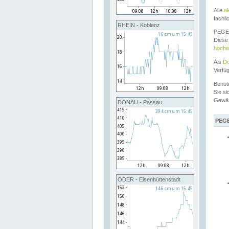
Alle
a
fachli
RHEIN - Koblenz
PEGEL
Diese 
hochw
Als
Do
Verfü
Benöt
Sie si
Gewä
DONAU - Passau
PEGE
ODER - Eisenhüttenstadt