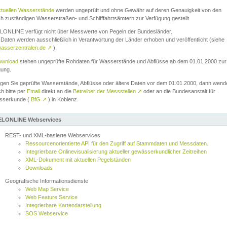
ktuellen Wasserstände
werden ungeprüft und ohne Gewähr auf deren Genauigkeit von den
ch zuständigen Wasserstraßen- und Schifffahrtsämtern zur Verfügung gestellt.
ONLINE verfügt nicht über Messwerte von Pegeln der Bundesländer.
Daten werden ausschließlich in Verantwortung der Länder erhoben und veröffentlicht (siehe
asserzentralen.de
↗
).
wnload
stehen ungeprüfte Rohdaten für Wasserstände und Abflüsse ab dem 01.01.2000 zur
gung.
igen Sie geprüfte Wasserstände, Abflüsse oder ältere Daten vor dem 01.01.2000, dann wend
ch bitte per
Email
direkt an die
Betreiber der Messstellen
↗
oder an die Bundesanstalt für
sserkunde (
BfG
↗
) in Koblenz.
LONLINE Webservices
REST- und XML-basierte Webservices
Ressourcenorientierte API für den Zugriff auf Stammdaten und Messdaten.
Integrierbare Onlinevisualisierung aktueller gewässerkundlicher Zeitreihen
XML-Dokument mit aktuellen Pegelständen
Downloads
Geografische Informationsdienste
Web Map Service
Web Feature Service
Integrierbare Kartendarstellung
SOS Webservice