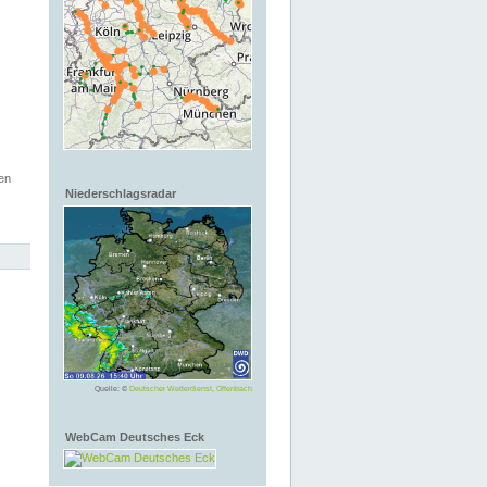
en
Niederschlagsradar
Quelle: ©
Deutscher Wetterdienst, Offenbach
WebCam Deutsches Eck