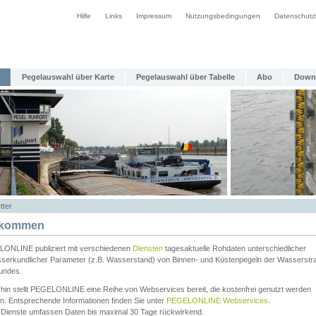
Hilfe
Links
Impressum
Nutzungsbedingungen
Datenschutz
Pegelauswahl über Karte
Pegelauswahl über Tabelle
Abo
Down
tter
lkommen
ONLINE publiziert mit verschiedenen
Diensten
tagesaktuelle Rohdaten unterschiedlicher
serkundlicher Parameter (z.B. Wasserstand) von Binnen- und Küstenpegeln der Wasserstr
undes.
rhin stellt PEGELONLINE eine Reihe von Webservices bereit, die kostenfrei genutzt werden
n. Entsprechende Informationen finden Sie unter
PEGELONLINE Webservices
.
 Dienste umfassen Daten bis maximal 30 Tage rückwirkend.