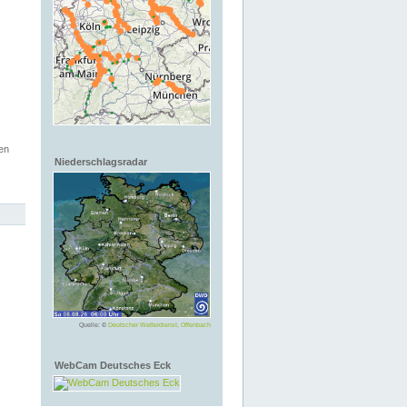
en
Niederschlagsradar
Quelle: ©
Deutscher Wetterdienst, Offenbach
WebCam Deutsches Eck