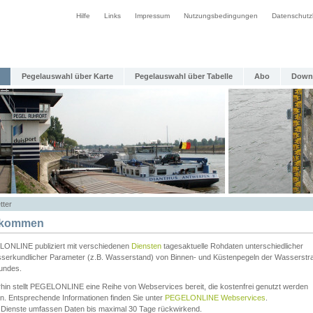
Hilfe
Links
Impressum
Nutzungsbedingungen
Datenschutz
Pegelauswahl über Karte
Pegelauswahl über Tabelle
Abo
Down
tter
lkommen
ONLINE publiziert mit verschiedenen
Diensten
tagesaktuelle Rohdaten unterschiedlicher
serkundlicher Parameter (z.B. Wasserstand) von Binnen- und Küstenpegeln der Wasserstr
undes.
rhin stellt PEGELONLINE eine Reihe von Webservices bereit, die kostenfrei genutzt werden
n. Entsprechende Informationen finden Sie unter
PEGELONLINE Webservices
.
 Dienste umfassen Daten bis maximal 30 Tage rückwirkend.