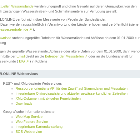
ktuellen Wasserstände
werden ungeprüft und ohne Gewähr auf deren Genauigkeit von den
ch zuständigen Wasserstraßen- und Schifffahrtsämtern zur Verfügung gestellt.
ONLINE verfügt nicht über Messwerte von Pegeln der Bundesländer.
Daten werden ausschließlich in Verantwortung der Länder erhoben und veröffentlicht (siehe
asserzentralen.de
↗
).
wnload
stehen ungeprüfte Rohdaten für Wasserstände und Abflüsse ab dem 01.01.2000 zur
gung.
igen Sie geprüfte Wasserstände, Abflüsse oder ältere Daten vor dem 01.01.2000, dann wend
ch bitte per
Email
direkt an die
Betreiber der Messstellen
↗
oder an die Bundesanstalt für
sserkunde (
BfG
↗
) in Koblenz.
LONLINE Webservices
REST- und XML-basierte Webservices
Ressourcenorientierte API für den Zugriff auf Stammdaten und Messdaten.
Integrierbare Onlinevisualisierung aktueller gewässerkundlicher Zeitreihen
XML-Dokument mit aktuellen Pegelständen
Downloads
Geografische Informationsdienste
Web Map Service
Web Feature Service
Integrierbare Kartendarstellung
SOS Webservice