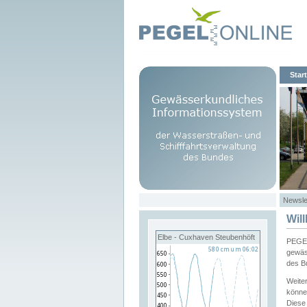
Start
Newsle
Wil
Elbe - Cuxhaven Steubenhöft
PEGEL
gewäs
des B
Weite
könne
Diese