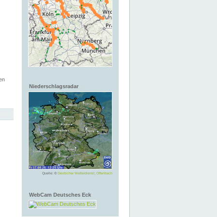
en
Niederschlagsradar
Quelle: ©
Deutscher Wetterdienst, Offenbach
WebCam Deutsches Eck