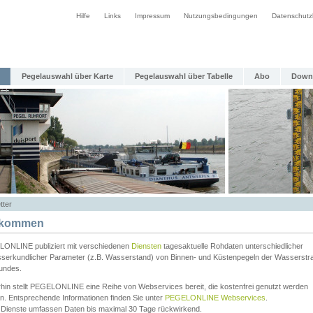
Hilfe
Links
Impressum
Nutzungsbedingungen
Datenschutz
Pegelauswahl über Karte
Pegelauswahl über Tabelle
Abo
Down
tter
lkommen
ONLINE publiziert mit verschiedenen
Diensten
tagesaktuelle Rohdaten unterschiedlicher
serkundlicher Parameter (z.B. Wasserstand) von Binnen- und Küstenpegeln der Wasserstr
undes.
rhin stellt PEGELONLINE eine Reihe von Webservices bereit, die kostenfrei genutzt werden
n. Entsprechende Informationen finden Sie unter
PEGELONLINE Webservices
.
 Dienste umfassen Daten bis maximal 30 Tage rückwirkend.