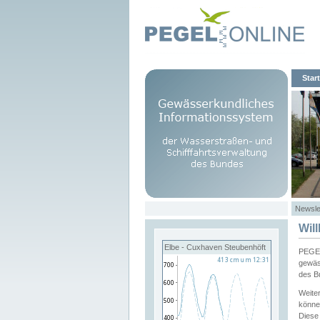
Start
Newsle
Wil
Elbe - Cuxhaven Steubenhöft
PEGEL
gewäs
des B
Weite
könne
Diese