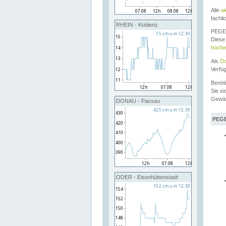
Alle
a
fachli
RHEIN - Koblenz
PEGEL
Diese 
hochw
Als
Do
Verfü
Benöt
Sie si
Gewä
DONAU - Passau
PEGE
ODER - Eisenhüttenstadt