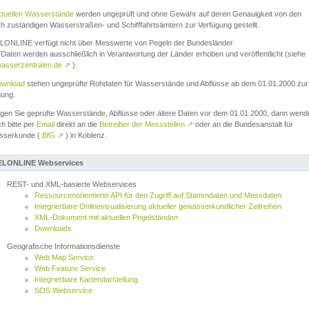
ktuellen Wasserstände
werden ungeprüft und ohne Gewähr auf deren Genauigkeit von den
ch zuständigen Wasserstraßen- und Schifffahrtsämtern zur Verfügung gestellt.
ONLINE verfügt nicht über Messwerte von Pegeln der Bundesländer.
Daten werden ausschließlich in Verantwortung der Länder erhoben und veröffentlicht (siehe
asserzentralen.de
↗
).
wnload
stehen ungeprüfte Rohdaten für Wasserstände und Abflüsse ab dem 01.01.2000 zur
gung.
igen Sie geprüfte Wasserstände, Abflüsse oder ältere Daten vor dem 01.01.2000, dann wend
ch bitte per
Email
direkt an die
Betreiber der Messstellen
↗
oder an die Bundesanstalt für
sserkunde (
BfG
↗
) in Koblenz.
LONLINE Webservices
REST- und XML-basierte Webservices
Ressourcenorientierte API für den Zugriff auf Stammdaten und Messdaten.
Integrierbare Onlinevisualisierung aktueller gewässerkundlicher Zeitreihen
XML-Dokument mit aktuellen Pegelständen
Downloads
Geografische Informationsdienste
Web Map Service
Web Feature Service
Integrierbare Kartendarstellung
SOS Webservice