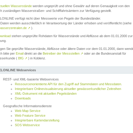
ktuellen Wasserstände
werden ungeprüft und ohne Gewähr auf deren Genauigkeit von den
ch zuständigen Wasserstraßen- und Schifffahrtsämtern zur Verfügung gestellt.
ONLINE verfügt nicht über Messwerte von Pegeln der Bundesländer.
Daten werden ausschließlich in Verantwortung der Länder erhoben und veröffentlicht (siehe
asserzentralen.de
↗
).
wnload
stehen ungeprüfte Rohdaten für Wasserstände und Abflüsse ab dem 01.01.2000 zur
gung.
igen Sie geprüfte Wasserstände, Abflüsse oder ältere Daten vor dem 01.01.2000, dann wend
ch bitte per
Email
direkt an die
Betreiber der Messstellen
↗
oder an die Bundesanstalt für
sserkunde (
BfG
↗
) in Koblenz.
LONLINE Webservices
REST- und XML-basierte Webservices
Ressourcenorientierte API für den Zugriff auf Stammdaten und Messdaten.
Integrierbare Onlinevisualisierung aktueller gewässerkundlicher Zeitreihen
XML-Dokument mit aktuellen Pegelständen
Downloads
Geografische Informationsdienste
Web Map Service
Web Feature Service
Integrierbare Kartendarstellung
SOS Webservice