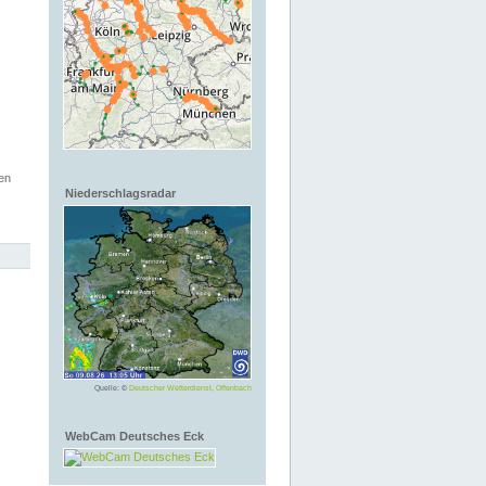
en
Niederschlagsradar
Quelle: ©
Deutscher Wetterdienst, Offenbach
WebCam Deutsches Eck