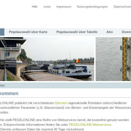
Hilfe
Links
Impressum
Nutzungsbedingungen
Datenschutz
Pegelauswahl über Karte
Pegelauswahl über Tabelle
Abo
Down
tter
lkommen
ONLINE publiziert mit verschiedenen
Diensten
tagesaktuelle Rohdaten unterschiedlicher
serkundlicher Parameter (z.B. Wasserstand) von Binnen- und Küstenpegeln der Wasserstr
undes.
rhin stellt PEGELONLINE eine Reihe von Webservices bereit, die kostenfrei genutzt werden
n. Entsprechende Informationen finden Sie unter
PEGELONLINE Webservices
.
 Dienste umfassen Daten bis maximal 30 Tage rückwirkend.