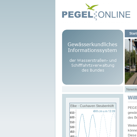
Start
Newsle
Wil
Elbe - Cuxhaven Steubenhöft
PEGEL
gewäs
des B
Weite
könne
Diese