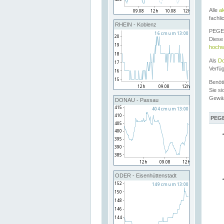
Alle
a
fachli
RHEIN - Koblenz
PEGEL
Diese 
hochw
Als
Do
Verfü
Benöt
Sie si
Gewä
DONAU - Passau
PEGE
ODER - Eisenhüttenstadt