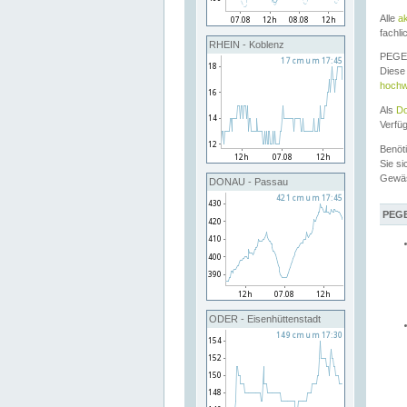
Alle
a
fachli
RHEIN - Koblenz
PEGEL
Diese 
hochw
Als
Do
Verfü
Benöt
Sie si
Gewä
DONAU - Passau
PEGE
ODER - Eisenhüttenstadt