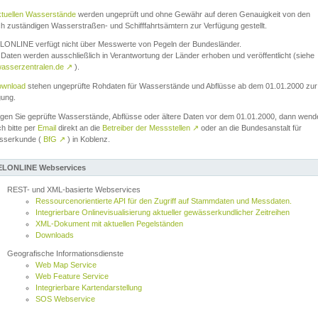
ktuellen Wasserstände
werden ungeprüft und ohne Gewähr auf deren Genauigkeit von den
ch zuständigen Wasserstraßen- und Schifffahrtsämtern zur Verfügung gestellt.
ONLINE verfügt nicht über Messwerte von Pegeln der Bundesländer.
Daten werden ausschließlich in Verantwortung der Länder erhoben und veröffentlicht (siehe
asserzentralen.de
↗
).
wnload
stehen ungeprüfte Rohdaten für Wasserstände und Abflüsse ab dem 01.01.2000 zur
gung.
igen Sie geprüfte Wasserstände, Abflüsse oder ältere Daten vor dem 01.01.2000, dann wend
ch bitte per
Email
direkt an die
Betreiber der Messstellen
↗
oder an die Bundesanstalt für
sserkunde (
BfG
↗
) in Koblenz.
LONLINE Webservices
REST- und XML-basierte Webservices
Ressourcenorientierte API für den Zugriff auf Stammdaten und Messdaten.
Integrierbare Onlinevisualisierung aktueller gewässerkundlicher Zeitreihen
XML-Dokument mit aktuellen Pegelständen
Downloads
Geografische Informationsdienste
Web Map Service
Web Feature Service
Integrierbare Kartendarstellung
SOS Webservice