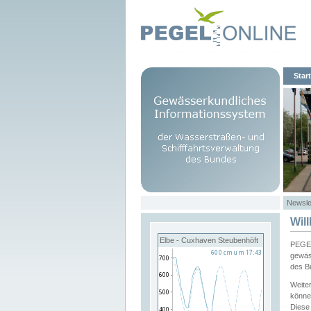
Start
Newsle
Wil
Elbe - Cuxhaven Steubenhöft
PEGEL
gewäs
des B
Weite
könne
Diese