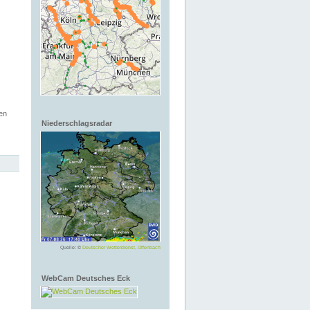
en
Niederschlagsradar
Quelle: ©
Deutscher Wetterdienst, Offenbach
WebCam Deutsches Eck