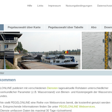
Hilfe
Links
Impressum
Nutzungsbedingungen
Datenschutz
Pegelauswahl über Karte
Pegelauswahl über Tabelle
Abo
Down
tter
lkommen
ONLINE publiziert mit verschiedenen
Diensten
tagesaktuelle Rohdaten unterschiedlicher
serkundlicher Parameter (z.B. Wasserstand) von Binnen- und Küstenpegeln der Wasserstr
undes.
rhin stellt PEGELONLINE eine Reihe von Webservices bereit, die kostenfrei genutzt werden
n. Entsprechende Informationen finden Sie unter
PEGELONLINE Webservices
.
 Dienste umfassen Daten bis maximal 30 Tage rückwirkend.