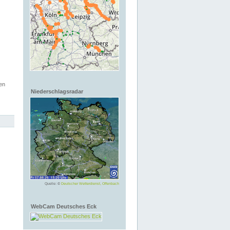
en
Niederschlagsradar
Quelle: ©
Deutscher Wetterdienst, Offenbach
WebCam Deutsches Eck