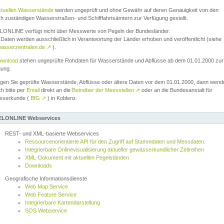
ktuellen Wasserstände
werden ungeprüft und ohne Gewähr auf deren Genauigkeit von den
ch zuständigen Wasserstraßen- und Schifffahrtsämtern zur Verfügung gestellt.
ONLINE verfügt nicht über Messwerte von Pegeln der Bundesländer.
Daten werden ausschließlich in Verantwortung der Länder erhoben und veröffentlicht (siehe
asserzentralen.de
↗
).
wnload
stehen ungeprüfte Rohdaten für Wasserstände und Abflüsse ab dem 01.01.2000 zur
gung.
igen Sie geprüfte Wasserstände, Abflüsse oder ältere Daten vor dem 01.01.2000, dann wend
ch bitte per
Email
direkt an die
Betreiber der Messstellen
↗
oder an die Bundesanstalt für
sserkunde (
BfG
↗
) in Koblenz.
LONLINE Webservices
REST- und XML-basierte Webservices
Ressourcenorientierte API für den Zugriff auf Stammdaten und Messdaten.
Integrierbare Onlinevisualisierung aktueller gewässerkundlicher Zeitreihen
XML-Dokument mit aktuellen Pegelständen
Downloads
Geografische Informationsdienste
Web Map Service
Web Feature Service
Integrierbare Kartendarstellung
SOS Webservice