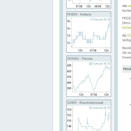
Alle
a
fachli
RHEIN - Koblenz
PEGEL
Diese 
hochw
Als
Do
Verfü
Benöt
Sie si
Gewä
DONAU - Passau
PEGE
ODER - Eisenhüttenstadt