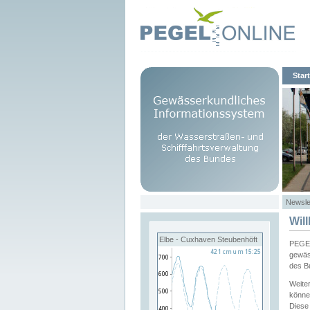
Start
Newsle
Wil
Elbe - Cuxhaven Steubenhöft
PEGEL
gewäs
des B
Weite
könne
Diese