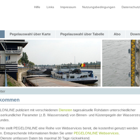
Hilfe
Links
Impressum
Nutzungsbedingungen
Datenschutz
Pegelauswahl über Karte
Pegelauswahl über Tabelle
Abo
Down
tter
lkommen
ONLINE publiziert mit verschiedenen
Diensten
tagesaktuelle Rohdaten unterschiedlicher
serkundlicher Parameter (z.B. Wasserstand) von Binnen- und Küstenpegeln der Wasserstr
undes.
rhin stellt PEGELONLINE eine Reihe von Webservices bereit, die kostenfrei genutzt werden
n. Entsprechende Informationen finden Sie unter
PEGELONLINE Webservices
.
 Dienste umfassen Daten bis maximal 30 Tage rückwirkend.