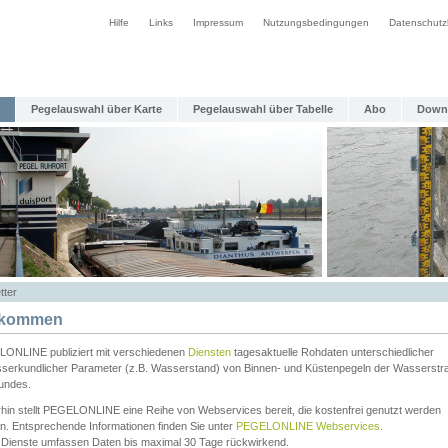
Hilfe
Links
Impressum
Nutzungsbedingungen
Datenschutz
Pegelauswahl über Karte
Pegelauswahl über Tabelle
Abo
Down
tter
lkommen
ONLINE publiziert mit verschiedenen
Diensten
tagesaktuelle Rohdaten unterschiedlicher
serkundlicher Parameter (z.B. Wasserstand) von Binnen- und Küstenpegeln der Wasserstr
undes.
rhin stellt PEGELONLINE eine Reihe von Webservices bereit, die kostenfrei genutzt werden
n. Entsprechende Informationen finden Sie unter
PEGELONLINE Webservices
.
 Dienste umfassen Daten bis maximal 30 Tage rückwirkend.