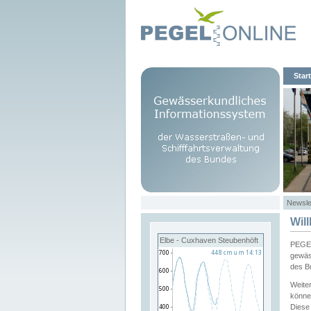
Start
Newsle
Wil
Elbe - Cuxhaven Steubenhöft
PEGEL
gewäs
des B
Weite
könne
Diese