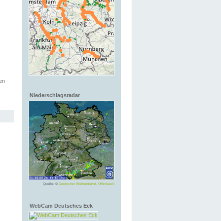
en
Niederschlagsradar
Quelle: ©
Deutscher Wetterdienst, Offenbach
WebCam Deutsches Eck