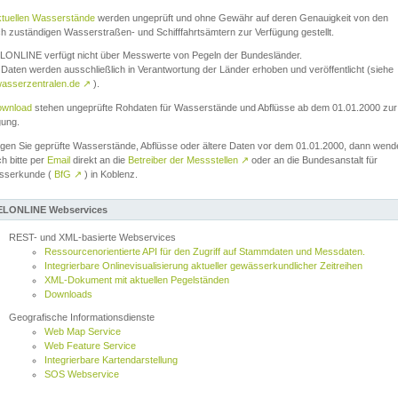
ktuellen Wasserstände
werden ungeprüft und ohne Gewähr auf deren Genauigkeit von den
ch zuständigen Wasserstraßen- und Schifffahrtsämtern zur Verfügung gestellt.
ONLINE verfügt nicht über Messwerte von Pegeln der Bundesländer.
Daten werden ausschließlich in Verantwortung der Länder erhoben und veröffentlicht (siehe
asserzentralen.de
↗
).
wnload
stehen ungeprüfte Rohdaten für Wasserstände und Abflüsse ab dem 01.01.2000 zur
gung.
igen Sie geprüfte Wasserstände, Abflüsse oder ältere Daten vor dem 01.01.2000, dann wend
ch bitte per
Email
direkt an die
Betreiber der Messstellen
↗
oder an die Bundesanstalt für
sserkunde (
BfG
↗
) in Koblenz.
LONLINE Webservices
REST- und XML-basierte Webservices
Ressourcenorientierte API für den Zugriff auf Stammdaten und Messdaten.
Integrierbare Onlinevisualisierung aktueller gewässerkundlicher Zeitreihen
XML-Dokument mit aktuellen Pegelständen
Downloads
Geografische Informationsdienste
Web Map Service
Web Feature Service
Integrierbare Kartendarstellung
SOS Webservice