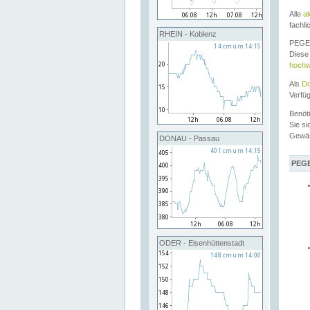
Alle
a
fachli
RHEIN - Koblenz
PEGEL
Diese 
hochw
Als
Do
Verfü
Benöt
Sie si
Gewä
DONAU - Passau
PEGE
ODER - Eisenhüttenstadt