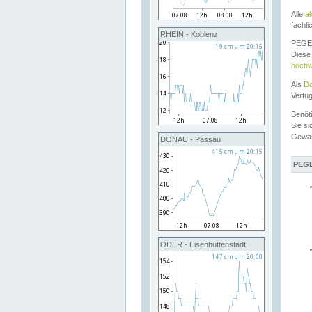
Alle
a
fachli
RHEIN - Koblenz
PEGEL
Diese 
hochw
Als
Do
Verfü
Benöt
Sie si
Gewä
DONAU - Passau
PEGE
ODER - Eisenhüttenstadt