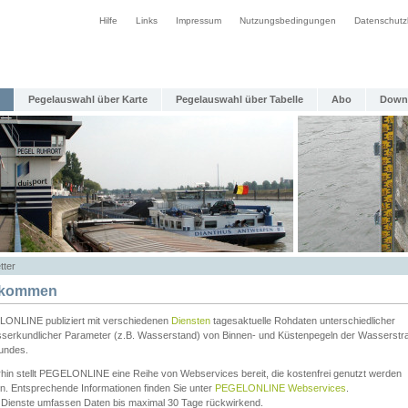
Hilfe
Links
Impressum
Nutzungsbedingungen
Datenschutz
Pegelauswahl über Karte
Pegelauswahl über Tabelle
Abo
Down
tter
lkommen
ONLINE publiziert mit verschiedenen
Diensten
tagesaktuelle Rohdaten unterschiedlicher
serkundlicher Parameter (z.B. Wasserstand) von Binnen- und Küstenpegeln der Wasserstr
undes.
rhin stellt PEGELONLINE eine Reihe von Webservices bereit, die kostenfrei genutzt werden
n. Entsprechende Informationen finden Sie unter
PEGELONLINE Webservices
.
 Dienste umfassen Daten bis maximal 30 Tage rückwirkend.