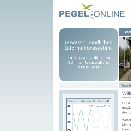
Start
Newsle
Wil
Elbe - Cuxhaven Steubenhöft
PEGEL
gewäs
des B
Weite
könne
Diese