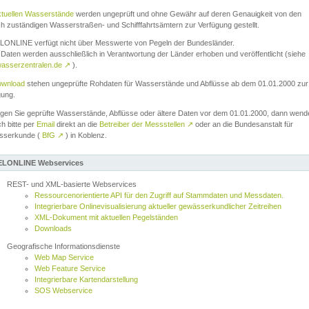
ktuellen Wasserstände
werden ungeprüft und ohne Gewähr auf deren Genauigkeit von den
ch zuständigen Wasserstraßen- und Schifffahrtsämtern zur Verfügung gestellt.
ONLINE verfügt nicht über Messwerte von Pegeln der Bundesländer.
Daten werden ausschließlich in Verantwortung der Länder erhoben und veröffentlicht (siehe
asserzentralen.de
↗
).
wnload
stehen ungeprüfte Rohdaten für Wasserstände und Abflüsse ab dem 01.01.2000 zur
gung.
igen Sie geprüfte Wasserstände, Abflüsse oder ältere Daten vor dem 01.01.2000, dann wend
ch bitte per
Email
direkt an die
Betreiber der Messstellen
↗
oder an die Bundesanstalt für
sserkunde (
BfG
↗
) in Koblenz.
LONLINE Webservices
REST- und XML-basierte Webservices
Ressourcenorientierte API für den Zugriff auf Stammdaten und Messdaten.
Integrierbare Onlinevisualisierung aktueller gewässerkundlicher Zeitreihen
XML-Dokument mit aktuellen Pegelständen
Downloads
Geografische Informationsdienste
Web Map Service
Web Feature Service
Integrierbare Kartendarstellung
SOS Webservice