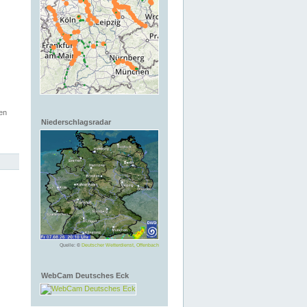
en
Niederschlagsradar
Quelle: ©
Deutscher Wetterdienst, Offenbach
WebCam Deutsches Eck