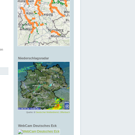
en
Niederschlagsradar
Quelle: ©
Deutscher Wetterdienst, Offenbach
WebCam Deutsches Eck