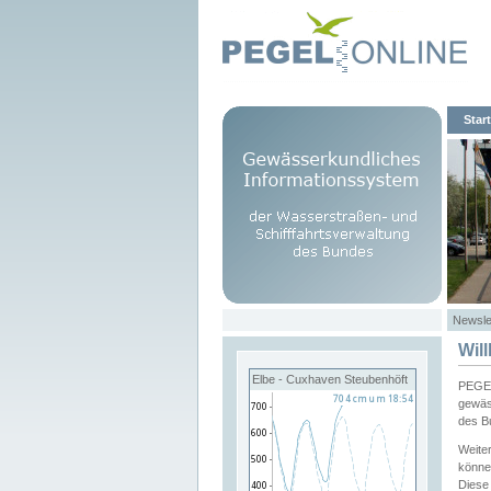
Start
Newsle
Wil
Elbe - Cuxhaven Steubenhöft
PEGEL
gewäs
des B
Weite
könne
Diese