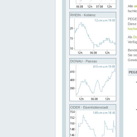
Alle
a
fachli
RHEIN - Koblenz
PEGEL
Diese 
hochw
Als
Do
Verfü
Benöt
Sie si
Gewä
DONAU - Passau
PEGE
ODER - Eisenhüttenstadt