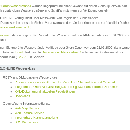
ktuellen Wasserstände
werden ungeprüft und ohne Gewähr auf deren Genauigkeit von den
ch zuständigen Wasserstraßen- und Schifffahrtsämtern zur Verfügung gestellt.
ONLINE verfügt nicht über Messwerte von Pegeln der Bundesländer.
Daten werden ausschließlich in Verantwortung der Länder erhoben und veröffentlicht (siehe
asserzentralen.de
↗
).
wnload
stehen ungeprüfte Rohdaten für Wasserstände und Abflüsse ab dem 01.01.2000 zur
gung.
igen Sie geprüfte Wasserstände, Abflüsse oder ältere Daten vor dem 01.01.2000, dann wend
ch bitte per
Email
direkt an die
Betreiber der Messstellen
↗
oder an die Bundesanstalt für
sserkunde (
BfG
↗
) in Koblenz.
LONLINE Webservices
REST- und XML-basierte Webservices
Ressourcenorientierte API für den Zugriff auf Stammdaten und Messdaten.
Integrierbare Onlinevisualisierung aktueller gewässerkundlicher Zeitreihen
XML-Dokument mit aktuellen Pegelständen
Downloads
Geografische Informationsdienste
Web Map Service
Web Feature Service
Integrierbare Kartendarstellung
SOS Webservice