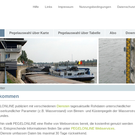
Hilfe
Links
Impressum
Nutzungsbedingungen
Datenschutz
Pegelauswahl über Karte
Pegelauswahl über Tabelle
Abo
Down
tter
lkommen
ONLINE publiziert mit verschiedenen
Diensten
tagesaktuelle Rohdaten unterschiedlicher
serkundlicher Parameter (z.B. Wasserstand) von Binnen- und Küstenpegeln der Wasserstr
undes.
rhin stellt PEGELONLINE eine Reihe von Webservices bereit, die kostenfrei genutzt werden
n. Entsprechende Informationen finden Sie unter
PEGELONLINE Webservices
.
 Dienste umfassen Daten bis maximal 30 Tage rückwirkend.