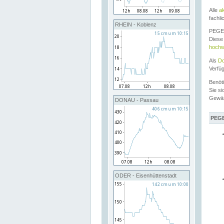
Alle
a
fachli
RHEIN - Koblenz
PEGEL
Diese 
hochw
Als
Do
Verfü
Benöt
Sie si
Gewä
DONAU - Passau
PEGE
ODER - Eisenhüttenstadt