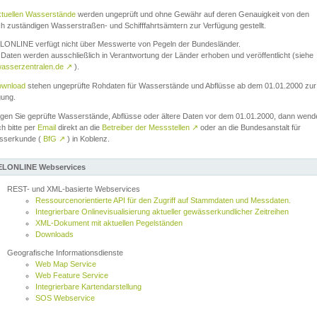
ktuellen Wasserstände
werden ungeprüft und ohne Gewähr auf deren Genauigkeit von den
ch zuständigen Wasserstraßen- und Schifffahrtsämtern zur Verfügung gestellt.
ONLINE verfügt nicht über Messwerte von Pegeln der Bundesländer.
Daten werden ausschließlich in Verantwortung der Länder erhoben und veröffentlicht (siehe
asserzentralen.de
↗
).
wnload
stehen ungeprüfte Rohdaten für Wasserstände und Abflüsse ab dem 01.01.2000 zur
gung.
igen Sie geprüfte Wasserstände, Abflüsse oder ältere Daten vor dem 01.01.2000, dann wend
ch bitte per
Email
direkt an die
Betreiber der Messstellen
↗
oder an die Bundesanstalt für
sserkunde (
BfG
↗
) in Koblenz.
LONLINE Webservices
REST- und XML-basierte Webservices
Ressourcenorientierte API für den Zugriff auf Stammdaten und Messdaten.
Integrierbare Onlinevisualisierung aktueller gewässerkundlicher Zeitreihen
XML-Dokument mit aktuellen Pegelständen
Downloads
Geografische Informationsdienste
Web Map Service
Web Feature Service
Integrierbare Kartendarstellung
SOS Webservice