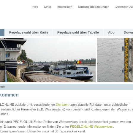
Hilfe
Links
Impressum
Nutzungsbedingungen
Datenschutz
Pegelauswahl über Karte
Pegelauswahl über Tabelle
Abo
Down
tter
lkommen
ONLINE publiziert mit verschiedenen
Diensten
tagesaktuelle Rohdaten unterschiedlicher
serkundlicher Parameter (z.B. Wasserstand) von Binnen- und Küstenpegeln der Wasserstr
undes.
rhin stellt PEGELONLINE eine Reihe von Webservices bereit, die kostenfrei genutzt werden
n. Entsprechende Informationen finden Sie unter
PEGELONLINE Webservices
.
 Dienste umfassen Daten bis maximal 30 Tage rückwirkend.