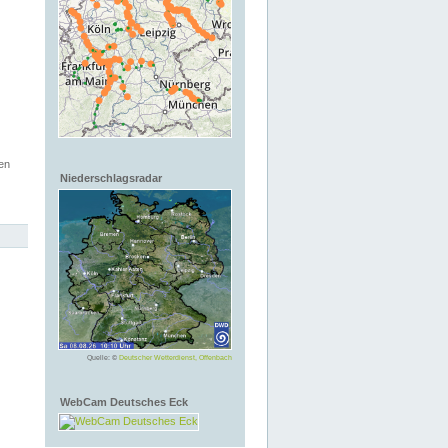
en
Niederschlagsradar
Quelle: ©
Deutscher Wetterdienst, Offenbach
WebCam Deutsches Eck