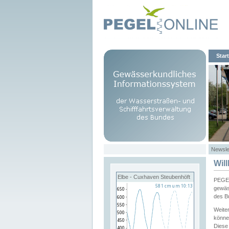
Start
Newsle
Wil
Elbe - Cuxhaven Steubenhöft
PEGEL
gewäs
des B
Weite
könne
Diese