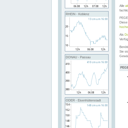
Alle
a
fachli
RHEIN - Koblenz
PEGEL
Diese 
hochw
Als
Do
Verfü
Benöt
Sie si
Gewä
DONAU - Passau
PEGE
ODER - Eisenhüttenstadt