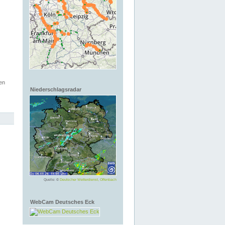
en
Niederschlagsradar
Quelle: ©
Deutscher Wetterdienst, Offenbach
WebCam Deutsches Eck