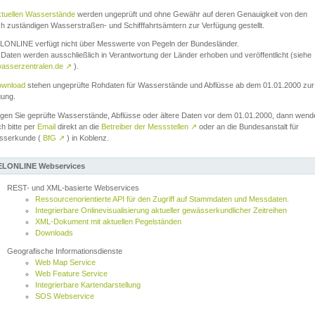
ktuellen Wasserstände
werden ungeprüft und ohne Gewähr auf deren Genauigkeit von den
ch zuständigen Wasserstraßen- und Schifffahrtsämtern zur Verfügung gestellt.
ONLINE verfügt nicht über Messwerte von Pegeln der Bundesländer.
Daten werden ausschließlich in Verantwortung der Länder erhoben und veröffentlicht (siehe
asserzentralen.de
↗
).
wnload
stehen ungeprüfte Rohdaten für Wasserstände und Abflüsse ab dem 01.01.2000 zur
gung.
igen Sie geprüfte Wasserstände, Abflüsse oder ältere Daten vor dem 01.01.2000, dann wend
ch bitte per
Email
direkt an die
Betreiber der Messstellen
↗
oder an die Bundesanstalt für
sserkunde (
BfG
↗
) in Koblenz.
LONLINE Webservices
REST- und XML-basierte Webservices
Ressourcenorientierte API für den Zugriff auf Stammdaten und Messdaten.
Integrierbare Onlinevisualisierung aktueller gewässerkundlicher Zeitreihen
XML-Dokument mit aktuellen Pegelständen
Downloads
Geografische Informationsdienste
Web Map Service
Web Feature Service
Integrierbare Kartendarstellung
SOS Webservice