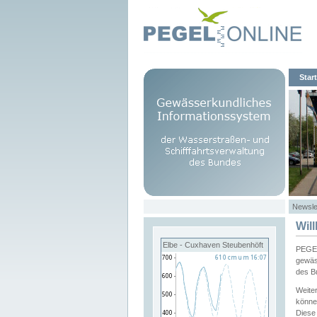
Start
Newsle
Wil
Elbe - Cuxhaven Steubenhöft
PEGEL
gewäs
des B
Weite
könne
Diese