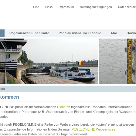
Hilfe
Links
Impressum
Nutzungsbedingungen
Datenschutz
Pegelauswahl über Karte
Pegelauswahl über Tabelle
Abo
Down
tter
lkommen
ONLINE publiziert mit verschiedenen
Diensten
tagesaktuelle Rohdaten unterschiedlicher
serkundlicher Parameter (z.B. Wasserstand) von Binnen- und Küstenpegeln der Wasserstr
undes.
rhin stellt PEGELONLINE eine Reihe von Webservices bereit, die kostenfrei genutzt werden
n. Entsprechende Informationen finden Sie unter
PEGELONLINE Webservices
.
 Dienste umfassen Daten bis maximal 30 Tage rückwirkend.