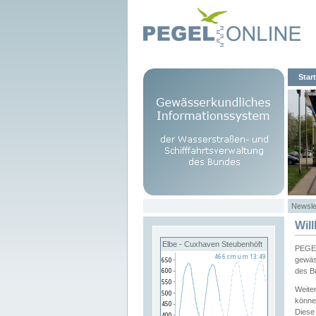
Start
Newsle
Wil
Elbe - Cuxhaven Steubenhöft
PEGEL
gewäs
des B
Weite
könne
Diese