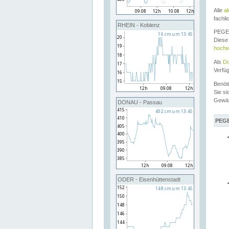
Alle
a
fachli
RHEIN - Koblenz
PEGEL
Diese 
hochw
Als
Do
Verfü
Benöt
Sie si
Gewä
DONAU - Passau
PEGE
ODER - Eisenhüttenstadt