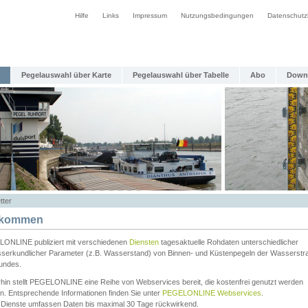
Hilfe
Links
Impressum
Nutzungsbedingungen
Datenschutz
Pegelauswahl über Karte
Pegelauswahl über Tabelle
Abo
Down
tter
lkommen
ONLINE publiziert mit verschiedenen
Diensten
tagesaktuelle Rohdaten unterschiedlicher
serkundlicher Parameter (z.B. Wasserstand) von Binnen- und Küstenpegeln der Wasserstr
undes.
rhin stellt PEGELONLINE eine Reihe von Webservices bereit, die kostenfrei genutzt werden
n. Entsprechende Informationen finden Sie unter
PEGELONLINE Webservices
.
 Dienste umfassen Daten bis maximal 30 Tage rückwirkend.