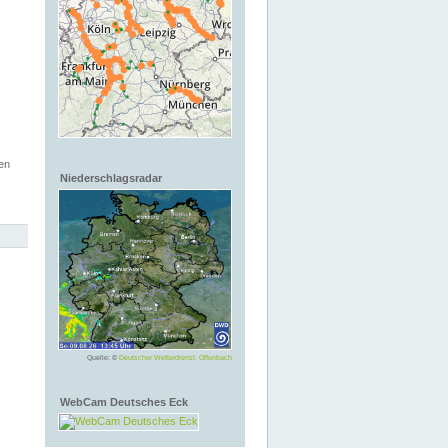
en
Niederschlagsradar
Quelle: ©
Deutscher Wetterdienst, Offenbach
WebCam Deutsches Eck