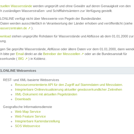
ktuellen Wasserstände
werden ungeprüft und ohne Gewähr auf deren Genauigkeit von den
ch zuständigen Wasserstraßen- und Schifffahrtsämtern zur Verfügung gestellt.
ONLINE verfügt nicht über Messwerte von Pegeln der Bundesländer.
Daten werden ausschließlich in Verantwortung der Länder erhoben und veröffentlicht (siehe
asserzentralen.de
↗
).
wnload
stehen ungeprüfte Rohdaten für Wasserstände und Abflüsse ab dem 01.01.2000 zur
gung.
igen Sie geprüfte Wasserstände, Abflüsse oder ältere Daten vor dem 01.01.2000, dann wend
ch bitte per
Email
direkt an die
Betreiber der Messstellen
↗
oder an die Bundesanstalt für
sserkunde (
BfG
↗
) in Koblenz.
LONLINE Webservices
REST- und XML-basierte Webservices
Ressourcenorientierte API für den Zugriff auf Stammdaten und Messdaten.
Integrierbare Onlinevisualisierung aktueller gewässerkundlicher Zeitreihen
XML-Dokument mit aktuellen Pegelständen
Downloads
Geografische Informationsdienste
Web Map Service
Web Feature Service
Integrierbare Kartendarstellung
SOS Webservice