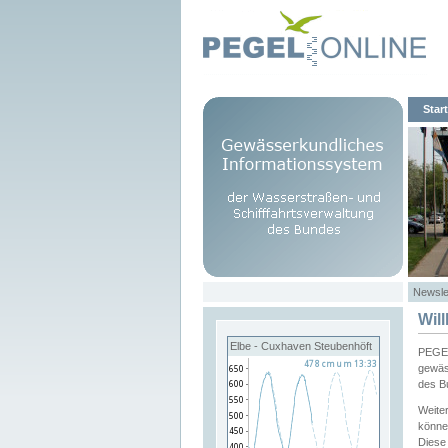
Start
Newsle
Wil
Elbe - Cuxhaven Steubenhöft
PEGEL
gewäs
des B
Weite
könne
Diese