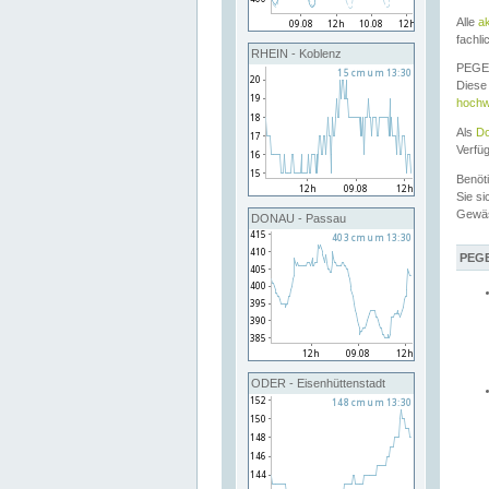
Alle
a
fachli
RHEIN - Koblenz
PEGEL
Diese 
hochw
Als
Do
Verfü
Benöt
Sie si
Gewä
DONAU - Passau
PEGE
ODER - Eisenhüttenstadt