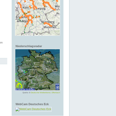
en
Niederschlagsradar
Quelle: ©
Deutscher Wetterdienst, Offenbach
WebCam Deutsches Eck