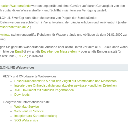
ktuellen Wasserstände
werden ungeprüft und ohne Gewähr auf deren Genauigkeit von den
ch zuständigen Wasserstraßen- und Schifffahrtsämtern zur Verfügung gestellt.
ONLINE verfügt nicht über Messwerte von Pegeln der Bundesländer.
Daten werden ausschließlich in Verantwortung der Länder erhoben und veröffentlicht (siehe
asserzentralen.de
↗
).
wnload
stehen ungeprüfte Rohdaten für Wasserstände und Abflüsse ab dem 01.01.2000 zur
gung.
igen Sie geprüfte Wasserstände, Abflüsse oder ältere Daten vor dem 01.01.2000, dann wend
ch bitte per
Email
direkt an die
Betreiber der Messstellen
↗
oder an die Bundesanstalt für
sserkunde (
BfG
↗
) in Koblenz.
LONLINE Webservices
REST- und XML-basierte Webservices
Ressourcenorientierte API für den Zugriff auf Stammdaten und Messdaten.
Integrierbare Onlinevisualisierung aktueller gewässerkundlicher Zeitreihen
XML-Dokument mit aktuellen Pegelständen
Downloads
Geografische Informationsdienste
Web Map Service
Web Feature Service
Integrierbare Kartendarstellung
SOS Webservice