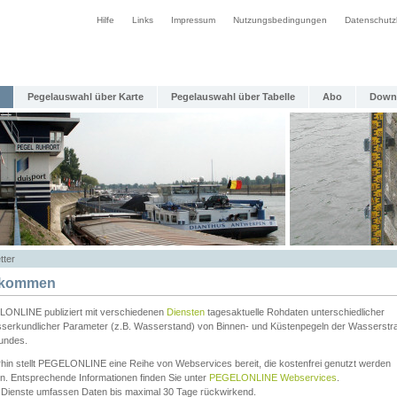
Hilfe
Links
Impressum
Nutzungsbedingungen
Datenschutz
Pegelauswahl über Karte
Pegelauswahl über Tabelle
Abo
Down
tter
lkommen
ONLINE publiziert mit verschiedenen
Diensten
tagesaktuelle Rohdaten unterschiedlicher
serkundlicher Parameter (z.B. Wasserstand) von Binnen- und Küstenpegeln der Wasserstr
undes.
rhin stellt PEGELONLINE eine Reihe von Webservices bereit, die kostenfrei genutzt werden
n. Entsprechende Informationen finden Sie unter
PEGELONLINE Webservices
.
 Dienste umfassen Daten bis maximal 30 Tage rückwirkend.