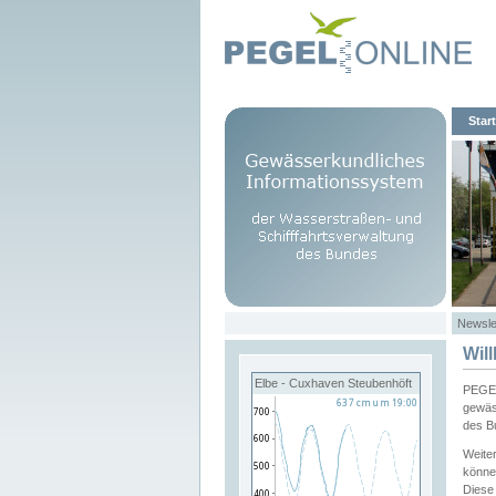
Start
Newsle
Wil
Elbe - Cuxhaven Steubenhöft
PEGEL
gewäs
des B
Weite
könne
Diese