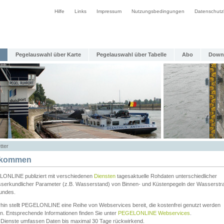
Hilfe
Links
Impressum
Nutzungsbedingungen
Datenschutz
Pegelauswahl über Karte
Pegelauswahl über Tabelle
Abo
Down
tter
lkommen
ONLINE publiziert mit verschiedenen
Diensten
tagesaktuelle Rohdaten unterschiedlicher
serkundlicher Parameter (z.B. Wasserstand) von Binnen- und Küstenpegeln der Wasserstr
undes.
rhin stellt PEGELONLINE eine Reihe von Webservices bereit, die kostenfrei genutzt werden
n. Entsprechende Informationen finden Sie unter
PEGELONLINE Webservices
.
 Dienste umfassen Daten bis maximal 30 Tage rückwirkend.