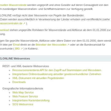
ktuellen Wasserstände
werden ungeprüft und ohne Gewähr auf deren Genauigkeit von den
ch zuständigen Wasserstraßen- und Schifffahrtsämtern zur Verfügung gestellt.
ONLINE verfügt nicht über Messwerte von Pegeln der Bundesländer.
Daten werden ausschließlich in Verantwortung der Länder erhoben und veröffentlicht (siehe
asserzentralen.de
↗
).
wnload
stehen ungeprüfte Rohdaten für Wasserstände und Abflüsse ab dem 01.01.2000 zur
gung.
igen Sie geprüfte Wasserstände, Abflüsse oder ältere Daten vor dem 01.01.2000, dann wend
ch bitte per
Email
direkt an die
Betreiber der Messstellen
↗
oder an die Bundesanstalt für
sserkunde (
BfG
↗
) in Koblenz.
LONLINE Webservices
REST- und XML-basierte Webservices
Ressourcenorientierte API für den Zugriff auf Stammdaten und Messdaten.
Integrierbare Onlinevisualisierung aktueller gewässerkundlicher Zeitreihen
XML-Dokument mit aktuellen Pegelständen
Downloads
Geografische Informationsdienste
Web Map Service
Web Feature Service
Integrierbare Kartendarstellung
SOS Webservice