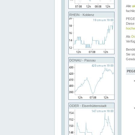
Alle
a
fachli
RHEIN - Koblenz
PEGEL
Diese 
hochw
Als
Do
Verfü
Benöt
Sie si
Gewä
DONAU - Passau
PEGE
ODER - Eisenhüttenstadt