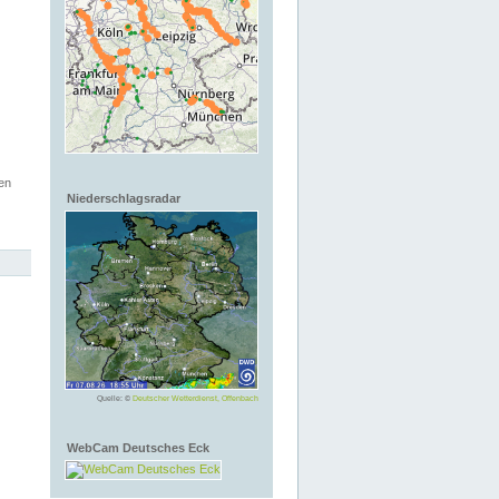
en
Niederschlagsradar
Quelle: ©
Deutscher Wetterdienst, Offenbach
WebCam Deutsches Eck