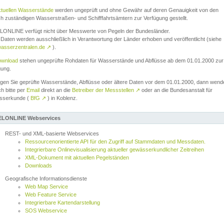
ktuellen Wasserstände
werden ungeprüft und ohne Gewähr auf deren Genauigkeit von den
ch zuständigen Wasserstraßen- und Schifffahrtsämtern zur Verfügung gestellt.
ONLINE verfügt nicht über Messwerte von Pegeln der Bundesländer.
Daten werden ausschließlich in Verantwortung der Länder erhoben und veröffentlicht (siehe
asserzentralen.de
↗
).
wnload
stehen ungeprüfte Rohdaten für Wasserstände und Abflüsse ab dem 01.01.2000 zur
gung.
igen Sie geprüfte Wasserstände, Abflüsse oder ältere Daten vor dem 01.01.2000, dann wend
ch bitte per
Email
direkt an die
Betreiber der Messstellen
↗
oder an die Bundesanstalt für
sserkunde (
BfG
↗
) in Koblenz.
LONLINE Webservices
REST- und XML-basierte Webservices
Ressourcenorientierte API für den Zugriff auf Stammdaten und Messdaten.
Integrierbare Onlinevisualisierung aktueller gewässerkundlicher Zeitreihen
XML-Dokument mit aktuellen Pegelständen
Downloads
Geografische Informationsdienste
Web Map Service
Web Feature Service
Integrierbare Kartendarstellung
SOS Webservice