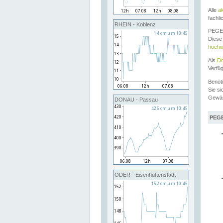
Alle
a
fachli
RHEIN - Koblenz
PEGEL
Diese 
hochw
Als
Do
Verfü
Benöt
Sie si
Gewä
DONAU - Passau
PEGE
ODER - Eisenhüttenstadt