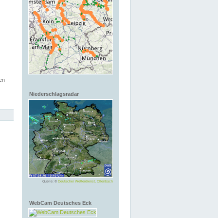
en
Niederschlagsradar
Quelle: ©
Deutscher Wetterdienst, Offenbach
WebCam Deutsches Eck