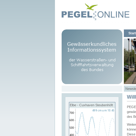
Start
Newsle
Wil
Elbe - Cuxhaven Steubenhöft
PEGEL
gewäs
des B
Weite
könne
Diese