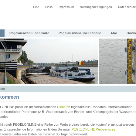
Hilfe
Links
Impressum
Nutzungsbedingungen
Datenschutz
Pegelauswahl über Karte
Pegelauswahl über Tabelle
Abo
Down
tter
lkommen
ONLINE publiziert mit verschiedenen
Diensten
tagesaktuelle Rohdaten unterschiedlicher
serkundlicher Parameter (z.B. Wasserstand) von Binnen- und Küstenpegeln der Wasserstr
undes.
rhin stellt PEGELONLINE eine Reihe von Webservices bereit, die kostenfrei genutzt werden
n. Entsprechende Informationen finden Sie unter
PEGELONLINE Webservices
.
 Dienste umfassen Daten bis maximal 30 Tage rückwirkend.