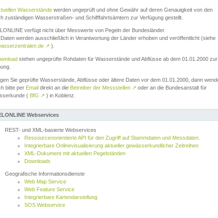
ktuellen Wasserstände
werden ungeprüft und ohne Gewähr auf deren Genauigkeit von den
ch zuständigen Wasserstraßen- und Schifffahrtsämtern zur Verfügung gestellt.
ONLINE verfügt nicht über Messwerte von Pegeln der Bundesländer.
Daten werden ausschließlich in Verantwortung der Länder erhoben und veröffentlicht (siehe
asserzentralen.de
↗
).
wnload
stehen ungeprüfte Rohdaten für Wasserstände und Abflüsse ab dem 01.01.2000 zur
gung.
igen Sie geprüfte Wasserstände, Abflüsse oder ältere Daten vor dem 01.01.2000, dann wend
ch bitte per
Email
direkt an die
Betreiber der Messstellen
↗
oder an die Bundesanstalt für
sserkunde (
BfG
↗
) in Koblenz.
LONLINE Webservices
REST- und XML-basierte Webservices
Ressourcenorientierte API für den Zugriff auf Stammdaten und Messdaten.
Integrierbare Onlinevisualisierung aktueller gewässerkundlicher Zeitreihen
XML-Dokument mit aktuellen Pegelständen
Downloads
Geografische Informationsdienste
Web Map Service
Web Feature Service
Integrierbare Kartendarstellung
SOS Webservice