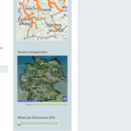
en
Niederschlagsradar
Quelle: ©
Deutscher Wetterdienst, Offenbach
WebCam Deutsches Eck