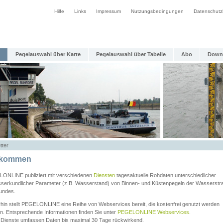
Hilfe
Links
Impressum
Nutzungsbedingungen
Datenschutz
Pegelauswahl über Karte
Pegelauswahl über Tabelle
Abo
Down
tter
lkommen
ONLINE publiziert mit verschiedenen
Diensten
tagesaktuelle Rohdaten unterschiedlicher
serkundlicher Parameter (z.B. Wasserstand) von Binnen- und Küstenpegeln der Wasserstr
undes.
rhin stellt PEGELONLINE eine Reihe von Webservices bereit, die kostenfrei genutzt werden
n. Entsprechende Informationen finden Sie unter
PEGELONLINE Webservices
.
 Dienste umfassen Daten bis maximal 30 Tage rückwirkend.