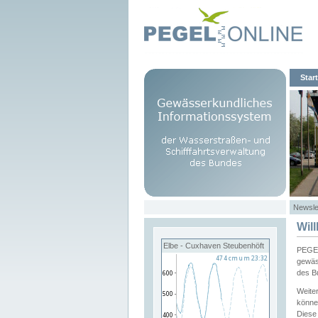
Start
Newsle
Wil
Elbe - Cuxhaven Steubenhöft
PEGEL
gewäs
des B
Weite
könne
Diese