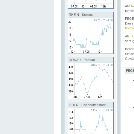
Alle
a
fachli
RHEIN - Koblenz
PEGEL
Diese 
hochw
Als
Do
Verfü
Benöt
Sie si
Gewä
DONAU - Passau
PEGE
ODER - Eisenhüttenstadt