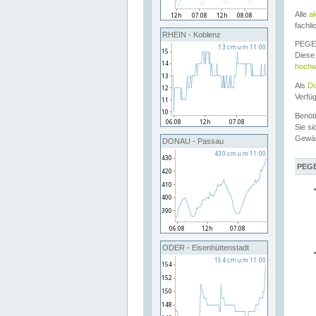
Alle
a
fachli
RHEIN - Koblenz
PEGEL
Diese 
hochw
Als
Do
Verfü
Benöt
Sie si
Gewä
DONAU - Passau
PEGE
ODER - Eisenhüttenstadt