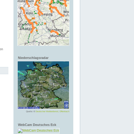
en
Niederschlagsradar
Quelle: ©
Deutscher Wetterdienst, Offenbach
WebCam Deutsches Eck