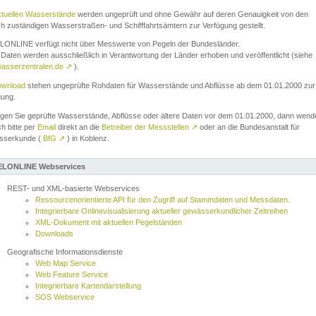
ktuellen Wasserstände
werden ungeprüft und ohne Gewähr auf deren Genauigkeit von den
ch zuständigen Wasserstraßen- und Schifffahrtsämtern zur Verfügung gestellt.
ONLINE verfügt nicht über Messwerte von Pegeln der Bundesländer.
Daten werden ausschließlich in Verantwortung der Länder erhoben und veröffentlicht (siehe
asserzentralen.de
↗
).
wnload
stehen ungeprüfte Rohdaten für Wasserstände und Abflüsse ab dem 01.01.2000 zur
gung.
igen Sie geprüfte Wasserstände, Abflüsse oder ältere Daten vor dem 01.01.2000, dann wend
ch bitte per
Email
direkt an die
Betreiber der Messstellen
↗
oder an die Bundesanstalt für
sserkunde (
BfG
↗
) in Koblenz.
LONLINE Webservices
REST- und XML-basierte Webservices
Ressourcenorientierte API für den Zugriff auf Stammdaten und Messdaten.
Integrierbare Onlinevisualisierung aktueller gewässerkundlicher Zeitreihen
XML-Dokument mit aktuellen Pegelständen
Downloads
Geografische Informationsdienste
Web Map Service
Web Feature Service
Integrierbare Kartendarstellung
SOS Webservice