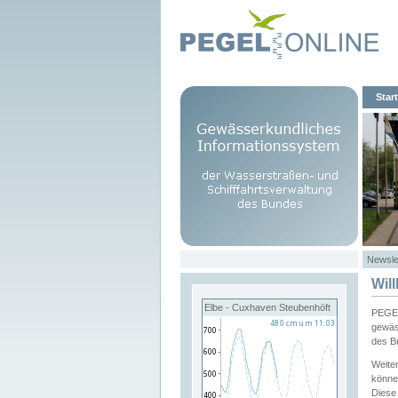
Start
Newsle
Wil
Elbe - Cuxhaven Steubenhöft
PEGEL
gewäs
des B
Weite
könne
Diese