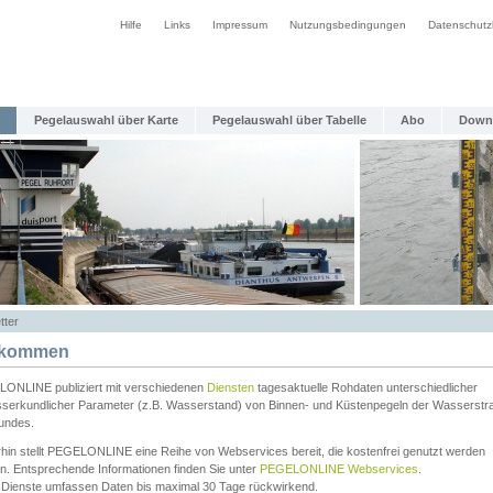
Hilfe
Links
Impressum
Nutzungsbedingungen
Datenschutz
Pegelauswahl über Karte
Pegelauswahl über Tabelle
Abo
Down
tter
lkommen
ONLINE publiziert mit verschiedenen
Diensten
tagesaktuelle Rohdaten unterschiedlicher
serkundlicher Parameter (z.B. Wasserstand) von Binnen- und Küstenpegeln der Wasserstr
undes.
rhin stellt PEGELONLINE eine Reihe von Webservices bereit, die kostenfrei genutzt werden
n. Entsprechende Informationen finden Sie unter
PEGELONLINE Webservices
.
 Dienste umfassen Daten bis maximal 30 Tage rückwirkend.