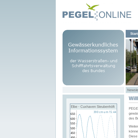
Start
Newsle
Wil
Elbe - Cuxhaven Steubenhöft
PEGEL
gewäs
des B
Weite
könne
Diese