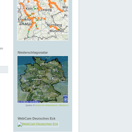
en
Niederschlagsradar
Quelle: ©
Deutscher Wetterdienst, Offenbach
WebCam Deutsches Eck