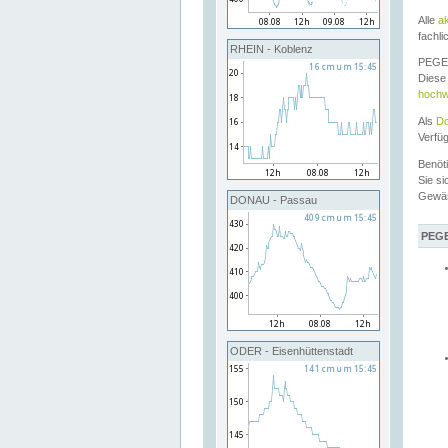
Alle
a
fachli
RHEIN - Koblenz
PEGEL
Diese 
hochw
Als
Do
Verfü
Benöt
Sie si
Gewä
DONAU - Passau
PEGE
ODER - Eisenhüttenstadt