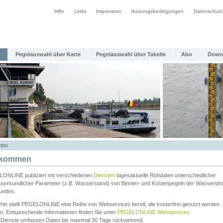
Hilfe
Links
Impressum
Nutzungsbedingungen
Datenschutz
Pegelauswahl über Karte
Pegelauswahl über Tabelle
Abo
Down
tter
lkommen
ONLINE publiziert mit verschiedenen
Diensten
tagesaktuelle Rohdaten unterschiedlicher
serkundlicher Parameter (z.B. Wasserstand) von Binnen- und Küstenpegeln der Wasserstr
undes.
rhin stellt PEGELONLINE eine Reihe von Webservices bereit, die kostenfrei genutzt werden
n. Entsprechende Informationen finden Sie unter
PEGELONLINE Webservices
.
 Dienste umfassen Daten bis maximal 30 Tage rückwirkend.