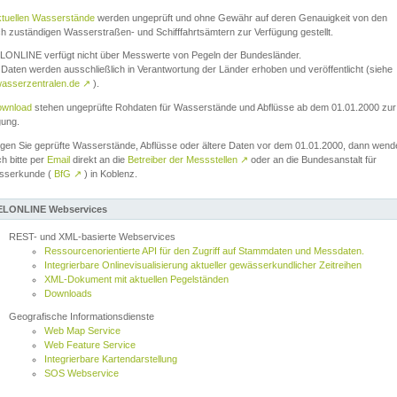
ktuellen Wasserstände
werden ungeprüft und ohne Gewähr auf deren Genauigkeit von den
ch zuständigen Wasserstraßen- und Schifffahrtsämtern zur Verfügung gestellt.
ONLINE verfügt nicht über Messwerte von Pegeln der Bundesländer.
Daten werden ausschließlich in Verantwortung der Länder erhoben und veröffentlicht (siehe
asserzentralen.de
↗
).
wnload
stehen ungeprüfte Rohdaten für Wasserstände und Abflüsse ab dem 01.01.2000 zur
gung.
igen Sie geprüfte Wasserstände, Abflüsse oder ältere Daten vor dem 01.01.2000, dann wend
ch bitte per
Email
direkt an die
Betreiber der Messstellen
↗
oder an die Bundesanstalt für
sserkunde (
BfG
↗
) in Koblenz.
LONLINE Webservices
REST- und XML-basierte Webservices
Ressourcenorientierte API für den Zugriff auf Stammdaten und Messdaten.
Integrierbare Onlinevisualisierung aktueller gewässerkundlicher Zeitreihen
XML-Dokument mit aktuellen Pegelständen
Downloads
Geografische Informationsdienste
Web Map Service
Web Feature Service
Integrierbare Kartendarstellung
SOS Webservice