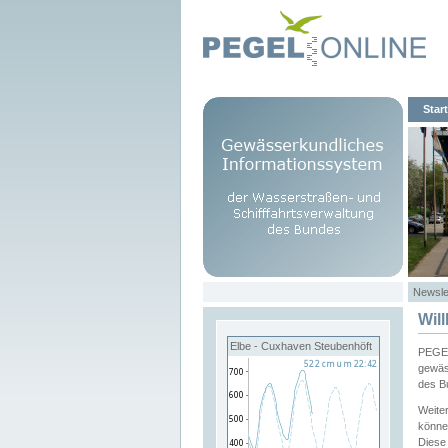
Start
Newsle
Wil
Elbe - Cuxhaven Steubenhöft
PEGEL
gewäs
des B
Weite
könne
Diese