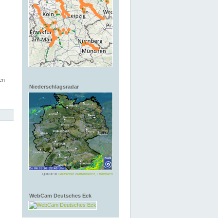
en
Niederschlagsradar
Quelle: ©
Deutscher Wetterdienst, Offenbach
WebCam Deutsches Eck