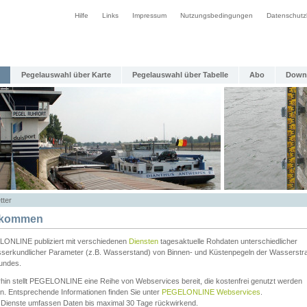
Hilfe
Links
Impressum
Nutzungsbedingungen
Datenschutz
Pegelauswahl über Karte
Pegelauswahl über Tabelle
Abo
Down
tter
lkommen
ONLINE publiziert mit verschiedenen
Diensten
tagesaktuelle Rohdaten unterschiedlicher
serkundlicher Parameter (z.B. Wasserstand) von Binnen- und Küstenpegeln der Wasserstr
undes.
rhin stellt PEGELONLINE eine Reihe von Webservices bereit, die kostenfrei genutzt werden
n. Entsprechende Informationen finden Sie unter
PEGELONLINE Webservices
.
 Dienste umfassen Daten bis maximal 30 Tage rückwirkend.