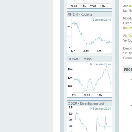
Alle
a
fachli
RHEIN - Koblenz
PEGEL
Diese 
hochw
Als
Do
Verfü
Benöt
Sie si
Gewä
DONAU - Passau
PEGE
ODER - Eisenhüttenstadt