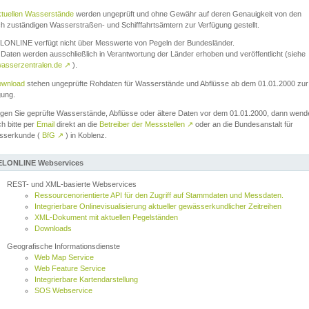
ktuellen Wasserstände
werden ungeprüft und ohne Gewähr auf deren Genauigkeit von den
ch zuständigen Wasserstraßen- und Schifffahrtsämtern zur Verfügung gestellt.
ONLINE verfügt nicht über Messwerte von Pegeln der Bundesländer.
Daten werden ausschließlich in Verantwortung der Länder erhoben und veröffentlicht (siehe
asserzentralen.de
↗
).
wnload
stehen ungeprüfte Rohdaten für Wasserstände und Abflüsse ab dem 01.01.2000 zur
gung.
igen Sie geprüfte Wasserstände, Abflüsse oder ältere Daten vor dem 01.01.2000, dann wend
ch bitte per
Email
direkt an die
Betreiber der Messstellen
↗
oder an die Bundesanstalt für
sserkunde (
BfG
↗
) in Koblenz.
LONLINE Webservices
REST- und XML-basierte Webservices
Ressourcenorientierte API für den Zugriff auf Stammdaten und Messdaten.
Integrierbare Onlinevisualisierung aktueller gewässerkundlicher Zeitreihen
XML-Dokument mit aktuellen Pegelständen
Downloads
Geografische Informationsdienste
Web Map Service
Web Feature Service
Integrierbare Kartendarstellung
SOS Webservice