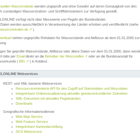
ktuellen Wasserstände
werden ungeprüft und ohne Gewähr auf deren Genauigkeit von den
ch zuständigen Wasserstraßen- und Schifffahrtsämtern zur Verfügung gestellt.
ONLINE verfügt nicht über Messwerte von Pegeln der Bundesländer.
Daten werden ausschließlich in Verantwortung der Länder erhoben und veröffentlicht (siehe
asserzentralen.de
↗
).
wnload
stehen ungeprüfte Rohdaten für Wasserstände und Abflüsse ab dem 01.01.2000 zur
gung.
igen Sie geprüfte Wasserstände, Abflüsse oder ältere Daten vor dem 01.01.2000, dann wend
ch bitte per
Email
direkt an die
Betreiber der Messstellen
↗
oder an die Bundesanstalt für
sserkunde (
BfG
↗
) in Koblenz.
LONLINE Webservices
REST- und XML-basierte Webservices
Ressourcenorientierte API für den Zugriff auf Stammdaten und Messdaten.
Integrierbare Onlinevisualisierung aktueller gewässerkundlicher Zeitreihen
XML-Dokument mit aktuellen Pegelständen
Downloads
Geografische Informationsdienste
Web Map Service
Web Feature Service
Integrierbare Kartendarstellung
SOS Webservice