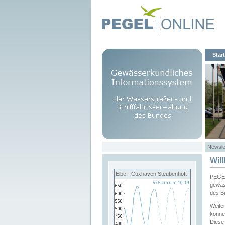
Start
Newsle
Wil
Elbe - Cuxhaven Steubenhöft
PEGEL
gewäs
des B
Weite
könne
Diese