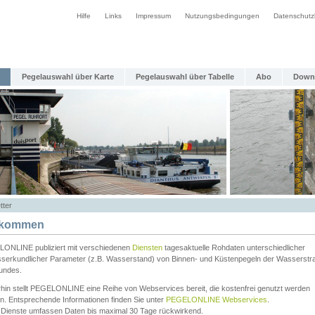
Hilfe
Links
Impressum
Nutzungsbedingungen
Datenschutz
Pegelauswahl über Karte
Pegelauswahl über Tabelle
Abo
Down
tter
lkommen
ONLINE publiziert mit verschiedenen
Diensten
tagesaktuelle Rohdaten unterschiedlicher
serkundlicher Parameter (z.B. Wasserstand) von Binnen- und Küstenpegeln der Wasserstr
undes.
rhin stellt PEGELONLINE eine Reihe von Webservices bereit, die kostenfrei genutzt werden
n. Entsprechende Informationen finden Sie unter
PEGELONLINE Webservices
.
 Dienste umfassen Daten bis maximal 30 Tage rückwirkend.