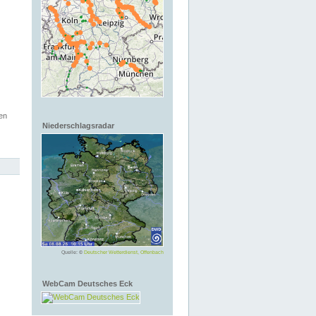
en
Niederschlagsradar
Quelle: ©
Deutscher Wetterdienst, Offenbach
WebCam Deutsches Eck