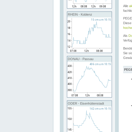
Alle
a
fachli
RHEIN - Koblenz
PEGEL
Diese 
hochw
Als
Do
Verfü
Benöt
Sie si
Gewä
DONAU - Passau
PEGE
ODER - Eisenhüttenstadt