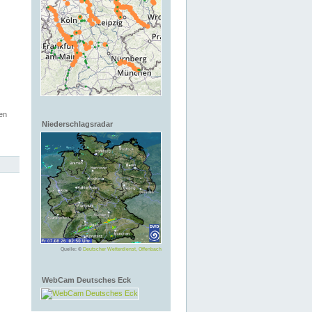
en
Niederschlagsradar
Quelle: ©
Deutscher Wetterdienst, Offenbach
WebCam Deutsches Eck