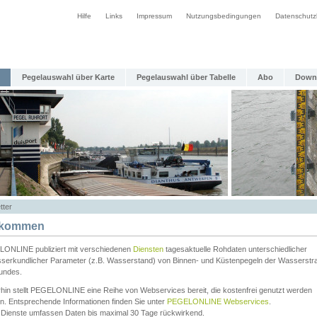
Hilfe
Links
Impressum
Nutzungsbedingungen
Datenschutz
Pegelauswahl über Karte
Pegelauswahl über Tabelle
Abo
Down
tter
lkommen
ONLINE publiziert mit verschiedenen
Diensten
tagesaktuelle Rohdaten unterschiedlicher
serkundlicher Parameter (z.B. Wasserstand) von Binnen- und Küstenpegeln der Wasserstr
undes.
rhin stellt PEGELONLINE eine Reihe von Webservices bereit, die kostenfrei genutzt werden
n. Entsprechende Informationen finden Sie unter
PEGELONLINE Webservices
.
 Dienste umfassen Daten bis maximal 30 Tage rückwirkend.