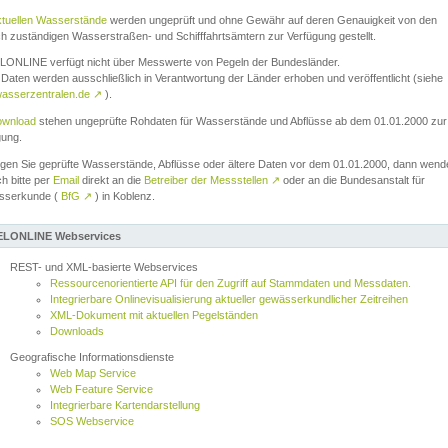
ktuellen Wasserstände
werden ungeprüft und ohne Gewähr auf deren Genauigkeit von den
ch zuständigen Wasserstraßen- und Schifffahrtsämtern zur Verfügung gestellt.
ONLINE verfügt nicht über Messwerte von Pegeln der Bundesländer.
Daten werden ausschließlich in Verantwortung der Länder erhoben und veröffentlicht (siehe
asserzentralen.de
↗
).
wnload
stehen ungeprüfte Rohdaten für Wasserstände und Abflüsse ab dem 01.01.2000 zur
gung.
igen Sie geprüfte Wasserstände, Abflüsse oder ältere Daten vor dem 01.01.2000, dann wend
ch bitte per
Email
direkt an die
Betreiber der Messstellen
↗
oder an die Bundesanstalt für
sserkunde (
BfG
↗
) in Koblenz.
LONLINE Webservices
REST- und XML-basierte Webservices
Ressourcenorientierte API für den Zugriff auf Stammdaten und Messdaten.
Integrierbare Onlinevisualisierung aktueller gewässerkundlicher Zeitreihen
XML-Dokument mit aktuellen Pegelständen
Downloads
Geografische Informationsdienste
Web Map Service
Web Feature Service
Integrierbare Kartendarstellung
SOS Webservice