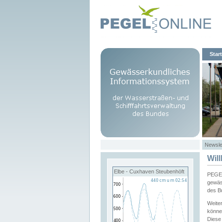
Start
Newsle
Wil
Elbe - Cuxhaven Steubenhöft
PEGEL
gewäs
des B
Weite
könne
Diese