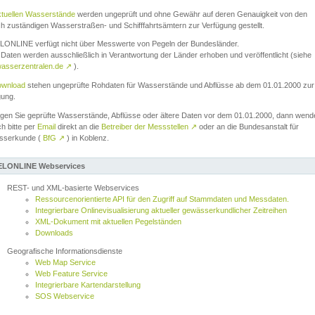
ktuellen Wasserstände
werden ungeprüft und ohne Gewähr auf deren Genauigkeit von den
ch zuständigen Wasserstraßen- und Schifffahrtsämtern zur Verfügung gestellt.
ONLINE verfügt nicht über Messwerte von Pegeln der Bundesländer.
Daten werden ausschließlich in Verantwortung der Länder erhoben und veröffentlicht (siehe
asserzentralen.de
↗
).
wnload
stehen ungeprüfte Rohdaten für Wasserstände und Abflüsse ab dem 01.01.2000 zur
gung.
igen Sie geprüfte Wasserstände, Abflüsse oder ältere Daten vor dem 01.01.2000, dann wend
ch bitte per
Email
direkt an die
Betreiber der Messstellen
↗
oder an die Bundesanstalt für
sserkunde (
BfG
↗
) in Koblenz.
LONLINE Webservices
REST- und XML-basierte Webservices
Ressourcenorientierte API für den Zugriff auf Stammdaten und Messdaten.
Integrierbare Onlinevisualisierung aktueller gewässerkundlicher Zeitreihen
XML-Dokument mit aktuellen Pegelständen
Downloads
Geografische Informationsdienste
Web Map Service
Web Feature Service
Integrierbare Kartendarstellung
SOS Webservice