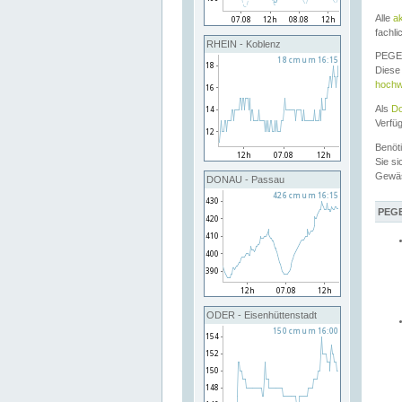
Alle
a
fachli
RHEIN - Koblenz
PEGEL
Diese 
hochw
Als
Do
Verfü
Benöt
Sie si
Gewä
DONAU - Passau
PEGE
ODER - Eisenhüttenstadt