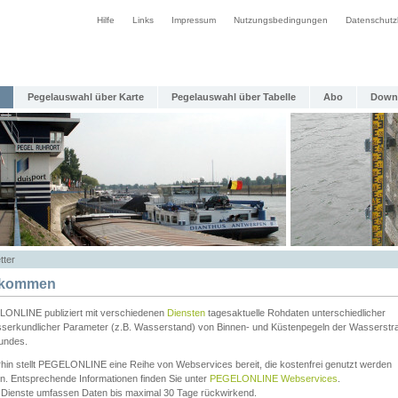
Hilfe
Links
Impressum
Nutzungsbedingungen
Datenschutz
Pegelauswahl über Karte
Pegelauswahl über Tabelle
Abo
Down
tter
lkommen
ONLINE publiziert mit verschiedenen
Diensten
tagesaktuelle Rohdaten unterschiedlicher
serkundlicher Parameter (z.B. Wasserstand) von Binnen- und Küstenpegeln der Wasserstr
undes.
rhin stellt PEGELONLINE eine Reihe von Webservices bereit, die kostenfrei genutzt werden
n. Entsprechende Informationen finden Sie unter
PEGELONLINE Webservices
.
 Dienste umfassen Daten bis maximal 30 Tage rückwirkend.