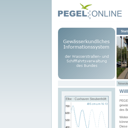
Start
Newsle
Wil
Elbe - Cuxhaven Steubenhöft
PEGEL
gewäs
des B
Weite
könne
Diese