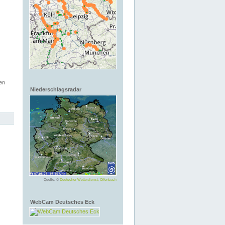
en
Niederschlagsradar
Quelle: ©
Deutscher Wetterdienst, Offenbach
WebCam Deutsches Eck