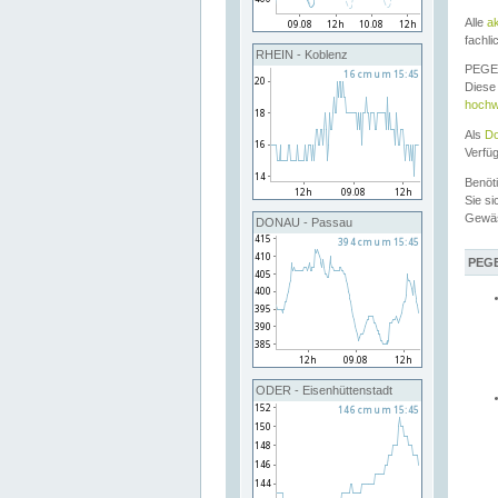
Alle
a
fachli
RHEIN - Koblenz
PEGEL
Diese 
hochw
Als
Do
Verfü
Benöt
Sie si
Gewä
DONAU - Passau
PEGE
ODER - Eisenhüttenstadt