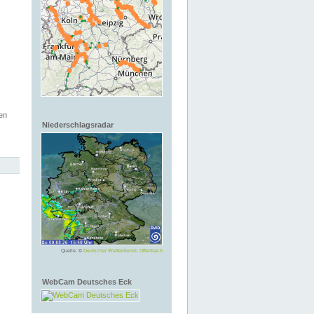
en
Niederschlagsradar
Quelle: ©
Deutscher Wetterdienst, Offenbach
WebCam Deutsches Eck