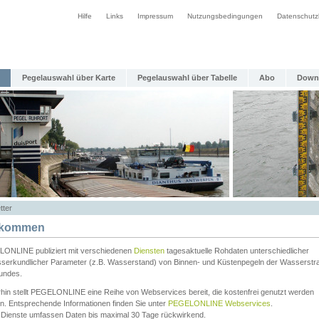
Hilfe
Links
Impressum
Nutzungsbedingungen
Datenschutz
Pegelauswahl über Karte
Pegelauswahl über Tabelle
Abo
Down
tter
lkommen
ONLINE publiziert mit verschiedenen
Diensten
tagesaktuelle Rohdaten unterschiedlicher
serkundlicher Parameter (z.B. Wasserstand) von Binnen- und Küstenpegeln der Wasserstr
undes.
rhin stellt PEGELONLINE eine Reihe von Webservices bereit, die kostenfrei genutzt werden
n. Entsprechende Informationen finden Sie unter
PEGELONLINE Webservices
.
 Dienste umfassen Daten bis maximal 30 Tage rückwirkend.