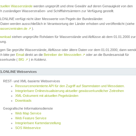
ktuellen Wasserstände
werden ungeprüft und ohne Gewähr auf deren Genauigkeit von den
ch zuständigen Wasserstraßen- und Schifffahrtsämtern zur Verfügung gestellt.
ONLINE verfügt nicht über Messwerte von Pegeln der Bundesländer.
Daten werden ausschließlich in Verantwortung der Länder erhoben und veröffentlicht (siehe
asserzentralen.de
↗
).
wnload
stehen ungeprüfte Rohdaten für Wasserstände und Abflüsse ab dem 01.01.2000 zur
gung.
igen Sie geprüfte Wasserstände, Abflüsse oder ältere Daten vor dem 01.01.2000, dann wend
ch bitte per
Email
direkt an die
Betreiber der Messstellen
↗
oder an die Bundesanstalt für
sserkunde (
BfG
↗
) in Koblenz.
LONLINE Webservices
REST- und XML-basierte Webservices
Ressourcenorientierte API für den Zugriff auf Stammdaten und Messdaten.
Integrierbare Onlinevisualisierung aktueller gewässerkundlicher Zeitreihen
XML-Dokument mit aktuellen Pegelständen
Downloads
Geografische Informationsdienste
Web Map Service
Web Feature Service
Integrierbare Kartendarstellung
SOS Webservice