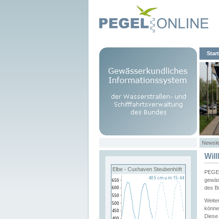
Start
Newsle
Wil
Elbe - Cuxhaven Steubenhöft
PEGEL
gewäs
des B
Weite
könne
Diese