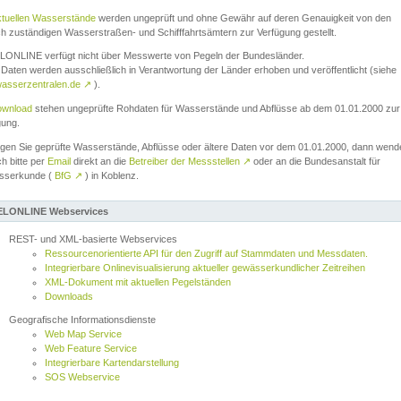
ktuellen Wasserstände
werden ungeprüft und ohne Gewähr auf deren Genauigkeit von den
ch zuständigen Wasserstraßen- und Schifffahrtsämtern zur Verfügung gestellt.
ONLINE verfügt nicht über Messwerte von Pegeln der Bundesländer.
Daten werden ausschließlich in Verantwortung der Länder erhoben und veröffentlicht (siehe
asserzentralen.de
↗
).
wnload
stehen ungeprüfte Rohdaten für Wasserstände und Abflüsse ab dem 01.01.2000 zur
gung.
igen Sie geprüfte Wasserstände, Abflüsse oder ältere Daten vor dem 01.01.2000, dann wend
ch bitte per
Email
direkt an die
Betreiber der Messstellen
↗
oder an die Bundesanstalt für
sserkunde (
BfG
↗
) in Koblenz.
LONLINE Webservices
REST- und XML-basierte Webservices
Ressourcenorientierte API für den Zugriff auf Stammdaten und Messdaten.
Integrierbare Onlinevisualisierung aktueller gewässerkundlicher Zeitreihen
XML-Dokument mit aktuellen Pegelständen
Downloads
Geografische Informationsdienste
Web Map Service
Web Feature Service
Integrierbare Kartendarstellung
SOS Webservice