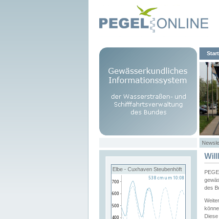
Start
Newsle
Wil
Elbe - Cuxhaven Steubenhöft
PEGEL
gewäs
des B
Weite
könne
Diese