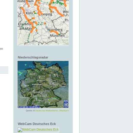
en
Niederschlagsradar
Quelle: ©
Deutscher Wetterdienst, Offenbach
WebCam Deutsches Eck