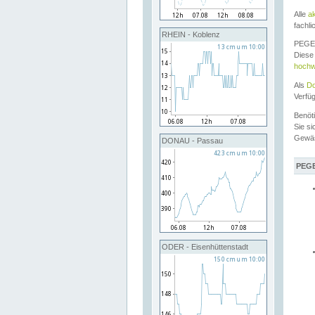
Alle
a
fachli
RHEIN - Koblenz
PEGEL
Diese 
hochw
Als
Do
Verfü
Benöt
Sie si
Gewä
DONAU - Passau
PEGE
ODER - Eisenhüttenstadt