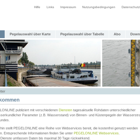
Hilfe
Links
Impressum
Nutzungsbedingungen
Datenschutz
Pegelauswahl über Karte
Pegelauswahl über Tabelle
Abo
Down
tter
lkommen
ONLINE publiziert mit verschiedenen
Diensten
tagesaktuelle Rohdaten unterschiedlicher
serkundlicher Parameter (z.B. Wasserstand) von Binnen- und Küstenpegeln der Wasserstr
undes.
rhin stellt PEGELONLINE eine Reihe von Webservices bereit, die kostenfrei genutzt werden
n. Entsprechende Informationen finden Sie unter
PEGELONLINE Webservices
.
 Dienste umfassen Daten bis maximal 30 Tage rückwirkend.