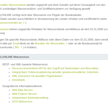
ktuellen Wasserstände
werden ungeprüft und ohne Gewähr auf deren Genauigkeit von den
ch zuständigen Wasserstraßen- und Schifffahrtsämtern zur Verfügung gestellt.
ONLINE verfügt nicht über Messwerte von Pegeln der Bundesländer.
Daten werden ausschließlich in Verantwortung der Länder erhoben und veröffentlicht (siehe
asserzentralen.de
↗
).
wnload
stehen ungeprüfte Rohdaten für Wasserstände und Abflüsse ab dem 01.01.2000 zur
gung.
igen Sie geprüfte Wasserstände, Abflüsse oder ältere Daten vor dem 01.01.2000, dann wend
ch bitte per
Email
direkt an die
Betreiber der Messstellen
↗
oder an die Bundesanstalt für
sserkunde (
BfG
↗
) in Koblenz.
LONLINE Webservices
REST- und XML-basierte Webservices
Ressourcenorientierte API für den Zugriff auf Stammdaten und Messdaten.
Integrierbare Onlinevisualisierung aktueller gewässerkundlicher Zeitreihen
XML-Dokument mit aktuellen Pegelständen
Downloads
Geografische Informationsdienste
Web Map Service
Web Feature Service
Integrierbare Kartendarstellung
SOS Webservice