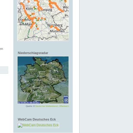
en
Niederschlagsradar
Quelle: ©
Deutscher Wetterdienst, Offenbach
WebCam Deutsches Eck