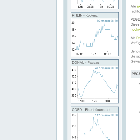
Alle
a
fachli
RHEIN - Koblenz
PEGEL
Diese 
hochw
Als
Do
Verfü
Benöt
Sie si
Gewä
DONAU - Passau
PEGE
ODER - Eisenhüttenstadt