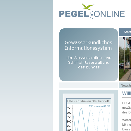
Start
Newsle
Wil
Elbe - Cuxhaven Steubenhöft
PEGEL
gewäs
des B
Weite
könne
Diese