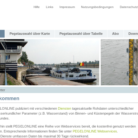
Hilfe
Links
Impressum
Nutzungsbedingungen
Datenschutz
Pegelauswahl über Karte
Pegelauswahl über Tabelle
Abo
Down
tter
lkommen
ONLINE publiziert mit verschiedenen
Diensten
tagesaktuelle Rohdaten unterschiedlicher
serkundlicher Parameter (z.B. Wasserstand) von Binnen- und Küstenpegeln der Wasserstr
undes.
rhin stellt PEGELONLINE eine Reihe von Webservices bereit, die kostenfrei genutzt werden
n. Entsprechende Informationen finden Sie unter
PEGELONLINE Webservices
.
 Dienste umfassen Daten bis maximal 30 Tage rückwirkend.