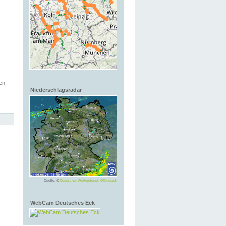
en
Niederschlagsradar
Quelle: ©
Deutscher Wetterdienst, Offenbach
WebCam Deutsches Eck