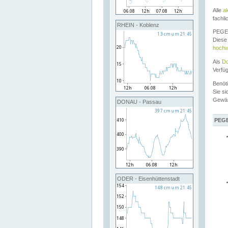
Alle
a
fachli
RHEIN - Koblenz
PEGEL
Diese 
hochw
Als
Do
Verfü
Benöt
Sie si
Gewä
DONAU - Passau
PEGE
ODER - Eisenhüttenstadt