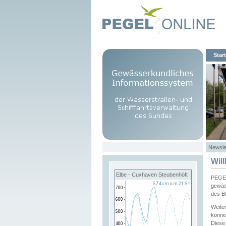
Start
Newsle
Wil
Elbe - Cuxhaven Steubenhöft
PEGEL
gewäs
des B
Weite
könne
Diese