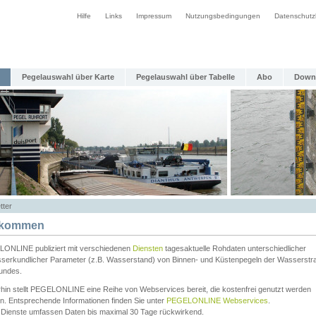
Hilfe
Links
Impressum
Nutzungsbedingungen
Datenschutz
Pegelauswahl über Karte
Pegelauswahl über Tabelle
Abo
Down
tter
lkommen
ONLINE publiziert mit verschiedenen
Diensten
tagesaktuelle Rohdaten unterschiedlicher
serkundlicher Parameter (z.B. Wasserstand) von Binnen- und Küstenpegeln der Wasserstr
undes.
rhin stellt PEGELONLINE eine Reihe von Webservices bereit, die kostenfrei genutzt werden
n. Entsprechende Informationen finden Sie unter
PEGELONLINE Webservices
.
 Dienste umfassen Daten bis maximal 30 Tage rückwirkend.