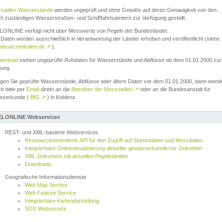
ktuellen Wasserstände
werden ungeprüft und ohne Gewähr auf deren Genauigkeit von den
ch zuständigen Wasserstraßen- und Schifffahrtsämtern zur Verfügung gestellt.
ONLINE verfügt nicht über Messwerte von Pegeln der Bundesländer.
Daten werden ausschließlich in Verantwortung der Länder erhoben und veröffentlicht (siehe
asserzentralen.de
↗
).
wnload
stehen ungeprüfte Rohdaten für Wasserstände und Abflüsse ab dem 01.01.2000 zur
gung.
igen Sie geprüfte Wasserstände, Abflüsse oder ältere Daten vor dem 01.01.2000, dann wend
ch bitte per
Email
direkt an die
Betreiber der Messstellen
↗
oder an die Bundesanstalt für
sserkunde (
BfG
↗
) in Koblenz.
LONLINE Webservices
REST- und XML-basierte Webservices
Ressourcenorientierte API für den Zugriff auf Stammdaten und Messdaten.
Integrierbare Onlinevisualisierung aktueller gewässerkundlicher Zeitreihen
XML-Dokument mit aktuellen Pegelständen
Downloads
Geografische Informationsdienste
Web Map Service
Web Feature Service
Integrierbare Kartendarstellung
SOS Webservice