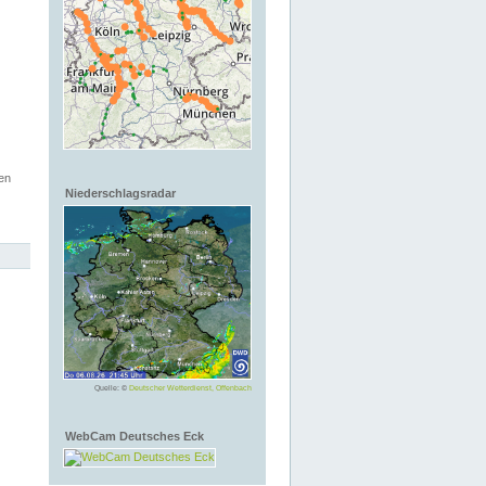
en
Niederschlagsradar
Quelle: ©
Deutscher Wetterdienst, Offenbach
WebCam Deutsches Eck