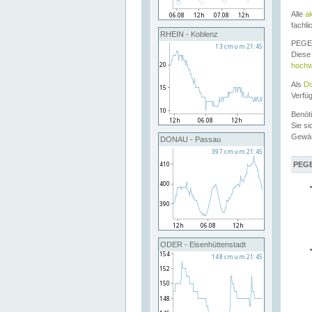
Alle
a
fachli
RHEIN - Koblenz
PEGEL
Diese 
hochw
Als
Do
Verfü
Benöt
Sie si
Gewä
DONAU - Passau
PEGE
ODER - Eisenhüttenstadt