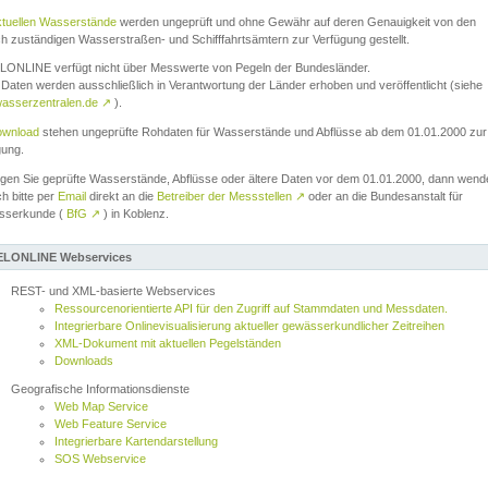
ktuellen Wasserstände
werden ungeprüft und ohne Gewähr auf deren Genauigkeit von den
ch zuständigen Wasserstraßen- und Schifffahrtsämtern zur Verfügung gestellt.
ONLINE verfügt nicht über Messwerte von Pegeln der Bundesländer.
Daten werden ausschließlich in Verantwortung der Länder erhoben und veröffentlicht (siehe
asserzentralen.de
↗
).
wnload
stehen ungeprüfte Rohdaten für Wasserstände und Abflüsse ab dem 01.01.2000 zur
gung.
igen Sie geprüfte Wasserstände, Abflüsse oder ältere Daten vor dem 01.01.2000, dann wend
ch bitte per
Email
direkt an die
Betreiber der Messstellen
↗
oder an die Bundesanstalt für
sserkunde (
BfG
↗
) in Koblenz.
LONLINE Webservices
REST- und XML-basierte Webservices
Ressourcenorientierte API für den Zugriff auf Stammdaten und Messdaten.
Integrierbare Onlinevisualisierung aktueller gewässerkundlicher Zeitreihen
XML-Dokument mit aktuellen Pegelständen
Downloads
Geografische Informationsdienste
Web Map Service
Web Feature Service
Integrierbare Kartendarstellung
SOS Webservice