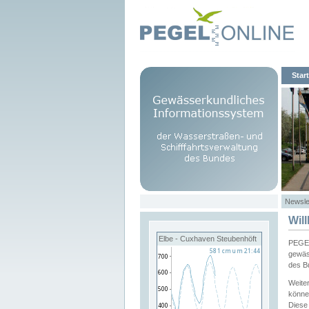
Start
Newsle
Wil
Elbe - Cuxhaven Steubenhöft
PEGEL
gewäs
des B
Weite
könne
Diese