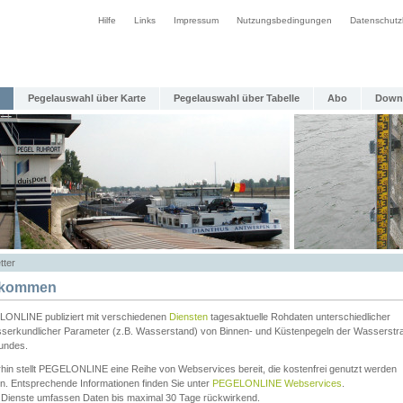
Hilfe
Links
Impressum
Nutzungsbedingungen
Datenschutz
Pegelauswahl über Karte
Pegelauswahl über Tabelle
Abo
Down
tter
lkommen
ONLINE publiziert mit verschiedenen
Diensten
tagesaktuelle Rohdaten unterschiedlicher
serkundlicher Parameter (z.B. Wasserstand) von Binnen- und Küstenpegeln der Wasserstr
undes.
rhin stellt PEGELONLINE eine Reihe von Webservices bereit, die kostenfrei genutzt werden
n. Entsprechende Informationen finden Sie unter
PEGELONLINE Webservices
.
 Dienste umfassen Daten bis maximal 30 Tage rückwirkend.