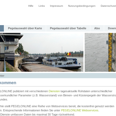
Hilfe
Links
Impressum
Nutzungsbedingungen
Datenschutz
Pegelauswahl über Karte
Pegelauswahl über Tabelle
Abo
Down
tter
lkommen
ONLINE publiziert mit verschiedenen
Diensten
tagesaktuelle Rohdaten unterschiedlicher
serkundlicher Parameter (z.B. Wasserstand) von Binnen- und Küstenpegeln der Wasserstr
undes.
rhin stellt PEGELONLINE eine Reihe von Webservices bereit, die kostenfrei genutzt werden
n. Entsprechende Informationen finden Sie unter
PEGELONLINE Webservices
.
 Dienste umfassen Daten bis maximal 30 Tage rückwirkend.