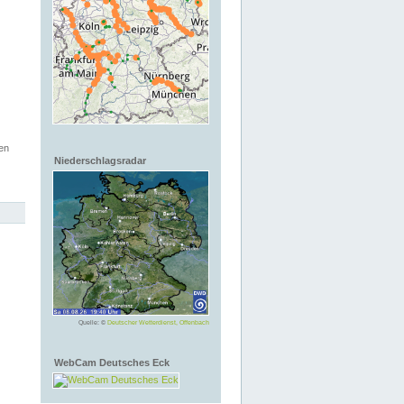
en
Niederschlagsradar
Quelle: ©
Deutscher Wetterdienst, Offenbach
WebCam Deutsches Eck