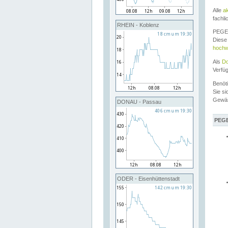
Alle
a
fachli
RHEIN - Koblenz
PEGEL
Diese 
hochw
Als
Do
Verfü
Benöt
Sie si
Gewä
DONAU - Passau
PEGE
ODER - Eisenhüttenstadt