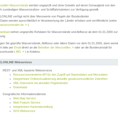
ktuellen Wasserstände
werden ungeprüft und ohne Gewähr auf deren Genauigkeit von den
ch zuständigen Wasserstraßen- und Schifffahrtsämtern zur Verfügung gestellt.
ONLINE verfügt nicht über Messwerte von Pegeln der Bundesländer.
Daten werden ausschließlich in Verantwortung der Länder erhoben und veröffentlicht (siehe
asserzentralen.de
↗
).
wnload
stehen ungeprüfte Rohdaten für Wasserstände und Abflüsse ab dem 01.01.2000 zur
gung.
igen Sie geprüfte Wasserstände, Abflüsse oder ältere Daten vor dem 01.01.2000, dann wend
ch bitte per
Email
direkt an die
Betreiber der Messstellen
↗
oder an die Bundesanstalt für
sserkunde (
BfG
↗
) in Koblenz.
LONLINE Webservices
REST- und XML-basierte Webservices
Ressourcenorientierte API für den Zugriff auf Stammdaten und Messdaten.
Integrierbare Onlinevisualisierung aktueller gewässerkundlicher Zeitreihen
XML-Dokument mit aktuellen Pegelständen
Downloads
Geografische Informationsdienste
Web Map Service
Web Feature Service
Integrierbare Kartendarstellung
SOS Webservice