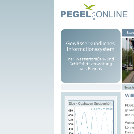
Start
Newsle
Wil
Elbe - Cuxhaven Steubenhöft
PEGEL
gewäs
des B
Weite
könne
Diese