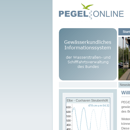
Start
Newsle
Wil
Elbe - Cuxhaven Steubenhöft
PEGEL
gewäs
des B
Weite
könne
Diese