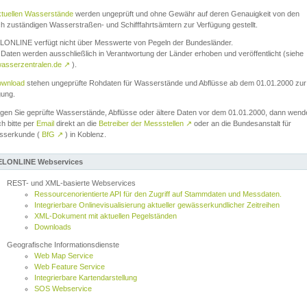
ktuellen Wasserstände
werden ungeprüft und ohne Gewähr auf deren Genauigkeit von den
ch zuständigen Wasserstraßen- und Schifffahrtsämtern zur Verfügung gestellt.
ONLINE verfügt nicht über Messwerte von Pegeln der Bundesländer.
Daten werden ausschließlich in Verantwortung der Länder erhoben und veröffentlicht (siehe
asserzentralen.de
↗
).
wnload
stehen ungeprüfte Rohdaten für Wasserstände und Abflüsse ab dem 01.01.2000 zur
gung.
igen Sie geprüfte Wasserstände, Abflüsse oder ältere Daten vor dem 01.01.2000, dann wend
ch bitte per
Email
direkt an die
Betreiber der Messstellen
↗
oder an die Bundesanstalt für
sserkunde (
BfG
↗
) in Koblenz.
LONLINE Webservices
REST- und XML-basierte Webservices
Ressourcenorientierte API für den Zugriff auf Stammdaten und Messdaten.
Integrierbare Onlinevisualisierung aktueller gewässerkundlicher Zeitreihen
XML-Dokument mit aktuellen Pegelständen
Downloads
Geografische Informationsdienste
Web Map Service
Web Feature Service
Integrierbare Kartendarstellung
SOS Webservice