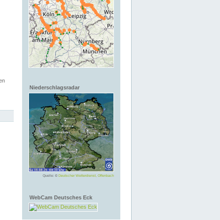
en
Niederschlagsradar
Quelle: ©
Deutscher Wetterdienst, Offenbach
WebCam Deutsches Eck