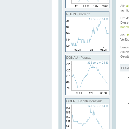
Alle
a
fachli
RHEIN - Koblenz
PEGEL
Diese 
hochw
Als
Do
Verfü
Benöt
Sie si
Gewä
DONAU - Passau
PEGE
ODER - Eisenhüttenstadt