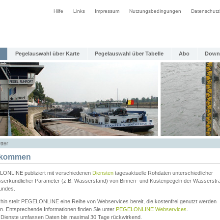
Hilfe
Links
Impressum
Nutzungsbedingungen
Datenschutz
Pegelauswahl über Karte
Pegelauswahl über Tabelle
Abo
Down
tter
lkommen
ONLINE publiziert mit verschiedenen
Diensten
tagesaktuelle Rohdaten unterschiedlicher
serkundlicher Parameter (z.B. Wasserstand) von Binnen- und Küstenpegeln der Wasserstr
undes.
rhin stellt PEGELONLINE eine Reihe von Webservices bereit, die kostenfrei genutzt werden
n. Entsprechende Informationen finden Sie unter
PEGELONLINE Webservices
.
 Dienste umfassen Daten bis maximal 30 Tage rückwirkend.