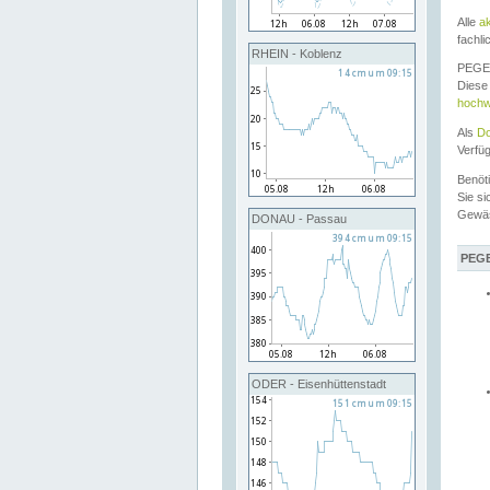
Alle
a
fachli
RHEIN - Koblenz
PEGEL
Diese 
hochw
Als
Do
Verfü
Benöt
Sie si
Gewä
DONAU - Passau
PEGE
ODER - Eisenhüttenstadt