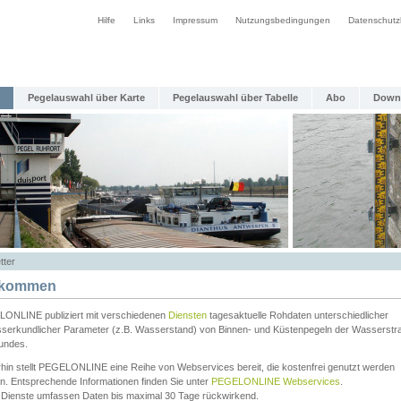
Hilfe
Links
Impressum
Nutzungsbedingungen
Datenschutz
Pegelauswahl über Karte
Pegelauswahl über Tabelle
Abo
Down
tter
lkommen
ONLINE publiziert mit verschiedenen
Diensten
tagesaktuelle Rohdaten unterschiedlicher
serkundlicher Parameter (z.B. Wasserstand) von Binnen- und Küstenpegeln der Wasserstr
undes.
rhin stellt PEGELONLINE eine Reihe von Webservices bereit, die kostenfrei genutzt werden
n. Entsprechende Informationen finden Sie unter
PEGELONLINE Webservices
.
 Dienste umfassen Daten bis maximal 30 Tage rückwirkend.