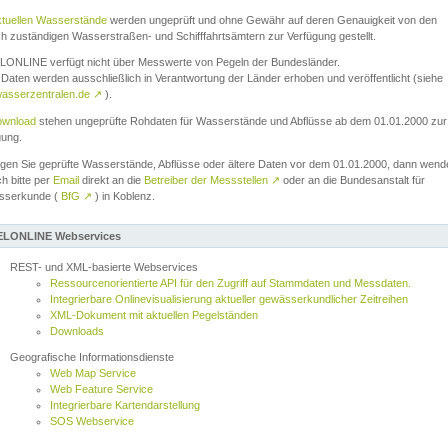
ktuellen Wasserstände
werden ungeprüft und ohne Gewähr auf deren Genauigkeit von den
ch zuständigen Wasserstraßen- und Schifffahrtsämtern zur Verfügung gestellt.
ONLINE verfügt nicht über Messwerte von Pegeln der Bundesländer.
Daten werden ausschließlich in Verantwortung der Länder erhoben und veröffentlicht (siehe
asserzentralen.de
↗
).
wnload
stehen ungeprüfte Rohdaten für Wasserstände und Abflüsse ab dem 01.01.2000 zur
gung.
igen Sie geprüfte Wasserstände, Abflüsse oder ältere Daten vor dem 01.01.2000, dann wend
ch bitte per
Email
direkt an die
Betreiber der Messstellen
↗
oder an die Bundesanstalt für
sserkunde (
BfG
↗
) in Koblenz.
LONLINE Webservices
REST- und XML-basierte Webservices
Ressourcenorientierte API für den Zugriff auf Stammdaten und Messdaten.
Integrierbare Onlinevisualisierung aktueller gewässerkundlicher Zeitreihen
XML-Dokument mit aktuellen Pegelständen
Downloads
Geografische Informationsdienste
Web Map Service
Web Feature Service
Integrierbare Kartendarstellung
SOS Webservice