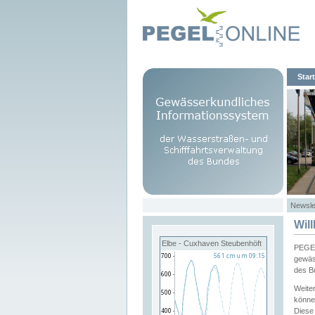
Start
Newsle
Wil
Elbe - Cuxhaven Steubenhöft
PEGEL
gewäs
des B
Weite
könne
Diese