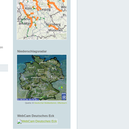
en
Niederschlagsradar
Quelle: ©
Deutscher Wetterdienst, Offenbach
WebCam Deutsches Eck