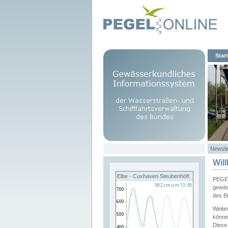
Start
Newsle
Wil
Elbe - Cuxhaven Steubenhöft
PEGEL
gewäs
des B
Weite
könne
Diese