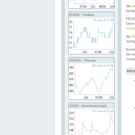
Alle
a
fachli
RHEIN - Koblenz
PEGEL
Diese 
hochw
Als
Do
Verfü
Benöt
Sie si
Gewä
DONAU - Passau
PEGE
ODER - Eisenhüttenstadt