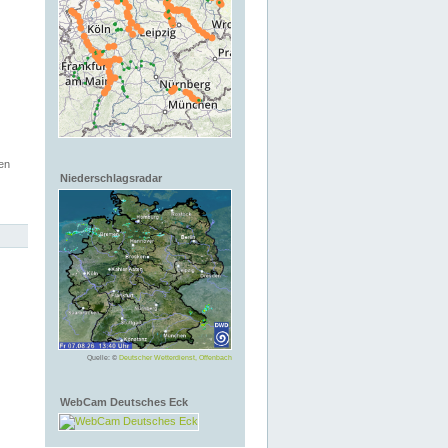
en
Niederschlagsradar
Quelle: ©
Deutscher Wetterdienst, Offenbach
WebCam Deutsches Eck