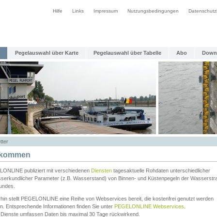
Hilfe
Links
Impressum
Nutzungsbedingungen
Datenschutz
Pegelauswahl über Karte
Pegelauswahl über Tabelle
Abo
Down
tter
lkommen
ONLINE publiziert mit verschiedenen
Diensten
tagesaktuelle Rohdaten unterschiedlicher
serkundlicher Parameter (z.B. Wasserstand) von Binnen- und Küstenpegeln der Wasserstr
undes.
rhin stellt PEGELONLINE eine Reihe von Webservices bereit, die kostenfrei genutzt werden
n. Entsprechende Informationen finden Sie unter
PEGELONLINE Webservices
.
 Dienste umfassen Daten bis maximal 30 Tage rückwirkend.