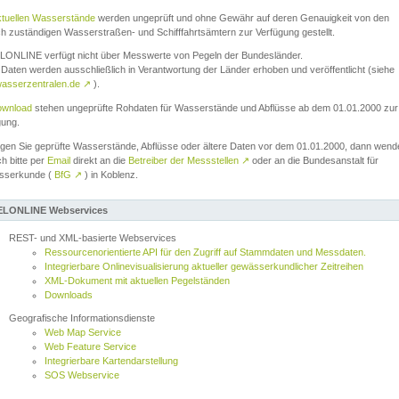
ktuellen Wasserstände
werden ungeprüft und ohne Gewähr auf deren Genauigkeit von den
ch zuständigen Wasserstraßen- und Schifffahrtsämtern zur Verfügung gestellt.
ONLINE verfügt nicht über Messwerte von Pegeln der Bundesländer.
Daten werden ausschließlich in Verantwortung der Länder erhoben und veröffentlicht (siehe
asserzentralen.de
↗
).
wnload
stehen ungeprüfte Rohdaten für Wasserstände und Abflüsse ab dem 01.01.2000 zur
gung.
igen Sie geprüfte Wasserstände, Abflüsse oder ältere Daten vor dem 01.01.2000, dann wend
ch bitte per
Email
direkt an die
Betreiber der Messstellen
↗
oder an die Bundesanstalt für
sserkunde (
BfG
↗
) in Koblenz.
LONLINE Webservices
REST- und XML-basierte Webservices
Ressourcenorientierte API für den Zugriff auf Stammdaten und Messdaten.
Integrierbare Onlinevisualisierung aktueller gewässerkundlicher Zeitreihen
XML-Dokument mit aktuellen Pegelständen
Downloads
Geografische Informationsdienste
Web Map Service
Web Feature Service
Integrierbare Kartendarstellung
SOS Webservice