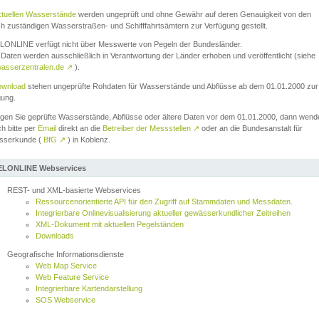
ktuellen Wasserstände
werden ungeprüft und ohne Gewähr auf deren Genauigkeit von den
ch zuständigen Wasserstraßen- und Schifffahrtsämtern zur Verfügung gestellt.
ONLINE verfügt nicht über Messwerte von Pegeln der Bundesländer.
Daten werden ausschließlich in Verantwortung der Länder erhoben und veröffentlicht (siehe
asserzentralen.de
↗
).
wnload
stehen ungeprüfte Rohdaten für Wasserstände und Abflüsse ab dem 01.01.2000 zur
gung.
igen Sie geprüfte Wasserstände, Abflüsse oder ältere Daten vor dem 01.01.2000, dann wend
ch bitte per
Email
direkt an die
Betreiber der Messstellen
↗
oder an die Bundesanstalt für
sserkunde (
BfG
↗
) in Koblenz.
LONLINE Webservices
REST- und XML-basierte Webservices
Ressourcenorientierte API für den Zugriff auf Stammdaten und Messdaten.
Integrierbare Onlinevisualisierung aktueller gewässerkundlicher Zeitreihen
XML-Dokument mit aktuellen Pegelständen
Downloads
Geografische Informationsdienste
Web Map Service
Web Feature Service
Integrierbare Kartendarstellung
SOS Webservice