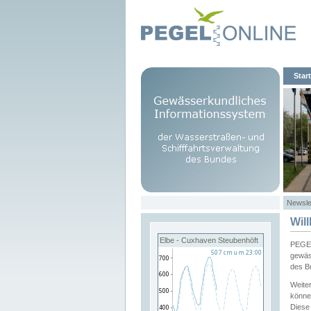
Start
Newsle
Wil
Elbe - Cuxhaven Steubenhöft
PEGEL
gewäs
des B
Weite
könne
Diese