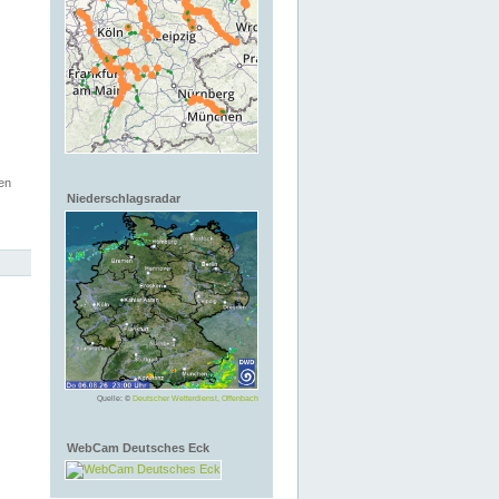
en
Niederschlagsradar
Quelle: ©
Deutscher Wetterdienst, Offenbach
WebCam Deutsches Eck