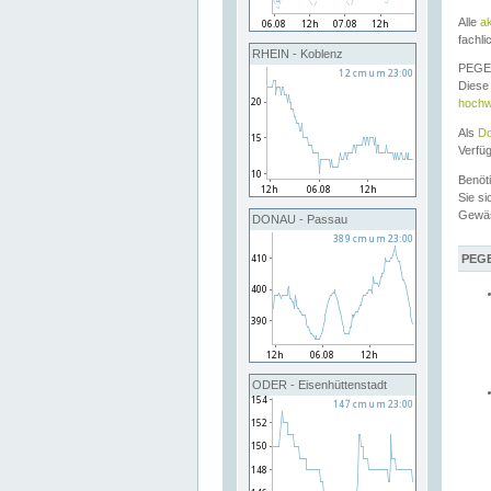
Alle
a
fachli
RHEIN - Koblenz
PEGEL
Diese 
hochw
Als
Do
Verfü
Benöt
Sie si
Gewä
DONAU - Passau
PEGE
ODER - Eisenhüttenstadt