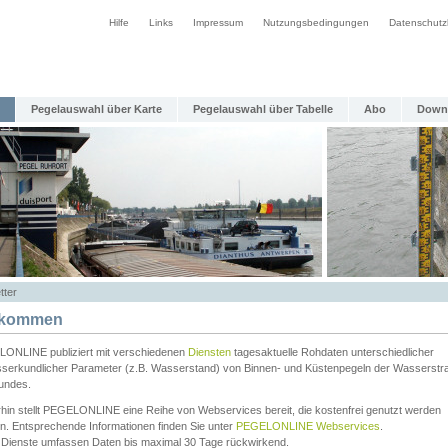
Hilfe
Links
Impressum
Nutzungsbedingungen
Datenschutz
Pegelauswahl über Karte
Pegelauswahl über Tabelle
Abo
Down
tter
lkommen
ONLINE publiziert mit verschiedenen
Diensten
tagesaktuelle Rohdaten unterschiedlicher
serkundlicher Parameter (z.B. Wasserstand) von Binnen- und Küstenpegeln der Wasserstr
undes.
rhin stellt PEGELONLINE eine Reihe von Webservices bereit, die kostenfrei genutzt werden
n. Entsprechende Informationen finden Sie unter
PEGELONLINE Webservices
.
 Dienste umfassen Daten bis maximal 30 Tage rückwirkend.