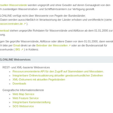
ktuellen Wasserstände
werden ungeprüft und ohne Gewähr auf deren Genauigkeit von den
ch zuständigen Wasserstraßen- und Schifffahrtsämtern zur Verfügung gestellt.
ONLINE verfügt nicht über Messwerte von Pegeln der Bundesländer.
Daten werden ausschließlich in Verantwortung der Länder erhoben und veröffentlicht (siehe
asserzentralen.de
↗
).
wnload
stehen ungeprüfte Rohdaten für Wasserstände und Abflüsse ab dem 01.01.2000 zur
gung.
igen Sie geprüfte Wasserstände, Abflüsse oder ältere Daten vor dem 01.01.2000, dann wend
ch bitte per
Email
direkt an die
Betreiber der Messstellen
↗
oder an die Bundesanstalt für
sserkunde (
BfG
↗
) in Koblenz.
LONLINE Webservices
REST- und XML-basierte Webservices
Ressourcenorientierte API für den Zugriff auf Stammdaten und Messdaten.
Integrierbare Onlinevisualisierung aktueller gewässerkundlicher Zeitreihen
XML-Dokument mit aktuellen Pegelständen
Downloads
Geografische Informationsdienste
Web Map Service
Web Feature Service
Integrierbare Kartendarstellung
SOS Webservice