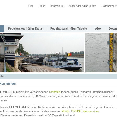
Hilfe
Links
Impressum
Nutzungsbedingungen
Datenschutz
Pegelauswahl über Karte
Pegelauswahl über Tabelle
Abo
Down
tter
lkommen
ONLINE publiziert mit verschiedenen
Diensten
tagesaktuelle Rohdaten unterschiedlicher
serkundlicher Parameter (z.B. Wasserstand) von Binnen- und Küstenpegeln der Wasserstr
undes.
rhin stellt PEGELONLINE eine Reihe von Webservices bereit, die kostenfrei genutzt werden
n. Entsprechende Informationen finden Sie unter
PEGELONLINE Webservices
.
 Dienste umfassen Daten bis maximal 30 Tage rückwirkend.