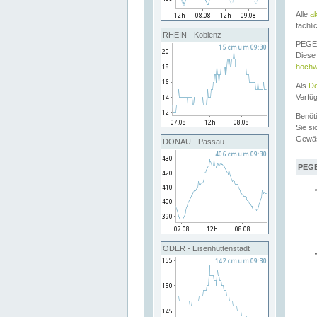
Alle
a
fachli
RHEIN - Koblenz
PEGEL
Diese 
hochw
Als
Do
Verfü
Benöt
Sie si
Gewä
DONAU - Passau
PEGE
ODER - Eisenhüttenstadt