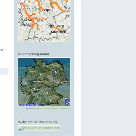
en
Niederschlagsradar
Quelle: ©
Deutscher Wetterdienst, Offenbach
WebCam Deutsches Eck