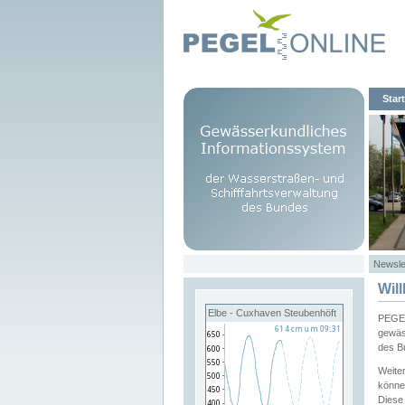
Start
Newsle
Wil
Elbe - Cuxhaven Steubenhöft
PEGEL
gewäs
des B
Weite
könne
Diese