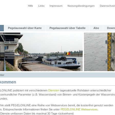
Hilfe
Links
Impressum
Nutzungsbedingungen
Datenschutz
Pegelauswahl über Karte
Pegelauswahl über Tabelle
Abo
Down
tter
lkommen
ONLINE publiziert mit verschiedenen
Diensten
tagesaktuelle Rohdaten unterschiedlicher
serkundlicher Parameter (z.B. Wasserstand) von Binnen- und Küstenpegeln der Wasserstr
undes.
rhin stellt PEGELONLINE eine Reihe von Webservices bereit, die kostenfrei genutzt werden
n. Entsprechende Informationen finden Sie unter
PEGELONLINE Webservices
.
 Dienste umfassen Daten bis maximal 30 Tage rückwirkend.