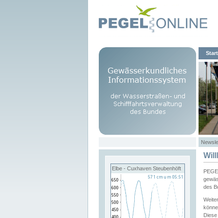
Start
Newsle
Wil
Elbe - Cuxhaven Steubenhöft
PEGEL
gewäs
des B
Weite
könne
Diese