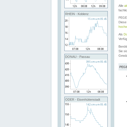
Alle
a
fachli
RHEIN - Koblenz
PEGEL
Diese 
hochw
Als
Do
Verfü
Benöt
Sie si
Gewä
DONAU - Passau
PEGE
ODER - Eisenhüttenstadt