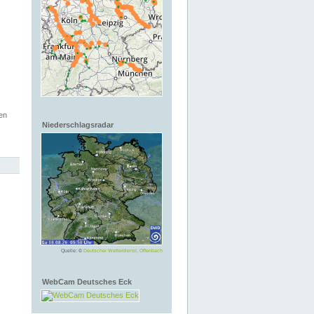
en
Niederschlagsradar
Quelle: ©
Deutscher Wetterdienst, Offenbach
WebCam Deutsches Eck