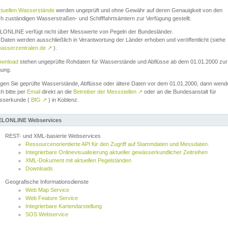
ktuellen Wasserstände
werden ungeprüft und ohne Gewähr auf deren Genauigkeit von den
ch zuständigen Wasserstraßen- und Schifffahrtsämtern zur Verfügung gestellt.
ONLINE verfügt nicht über Messwerte von Pegeln der Bundesländer.
Daten werden ausschließlich in Verantwortung der Länder erhoben und veröffentlicht (siehe
asserzentralen.de
↗
).
wnload
stehen ungeprüfte Rohdaten für Wasserstände und Abflüsse ab dem 01.01.2000 zur
gung.
igen Sie geprüfte Wasserstände, Abflüsse oder ältere Daten vor dem 01.01.2000, dann wend
ch bitte per
Email
direkt an die
Betreiber der Messstellen
↗
oder an die Bundesanstalt für
sserkunde (
BfG
↗
) in Koblenz.
LONLINE Webservices
REST- und XML-basierte Webservices
Ressourcenorientierte API für den Zugriff auf Stammdaten und Messdaten.
Integrierbare Onlinevisualisierung aktueller gewässerkundlicher Zeitreihen
XML-Dokument mit aktuellen Pegelständen
Downloads
Geografische Informationsdienste
Web Map Service
Web Feature Service
Integrierbare Kartendarstellung
SOS Webservice