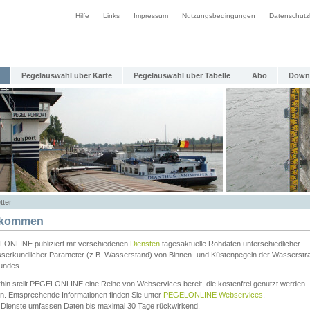
Hilfe
Links
Impressum
Nutzungsbedingungen
Datenschutz
Pegelauswahl über Karte
Pegelauswahl über Tabelle
Abo
Down
tter
lkommen
ONLINE publiziert mit verschiedenen
Diensten
tagesaktuelle Rohdaten unterschiedlicher
serkundlicher Parameter (z.B. Wasserstand) von Binnen- und Küstenpegeln der Wasserstr
undes.
rhin stellt PEGELONLINE eine Reihe von Webservices bereit, die kostenfrei genutzt werden
n. Entsprechende Informationen finden Sie unter
PEGELONLINE Webservices
.
 Dienste umfassen Daten bis maximal 30 Tage rückwirkend.