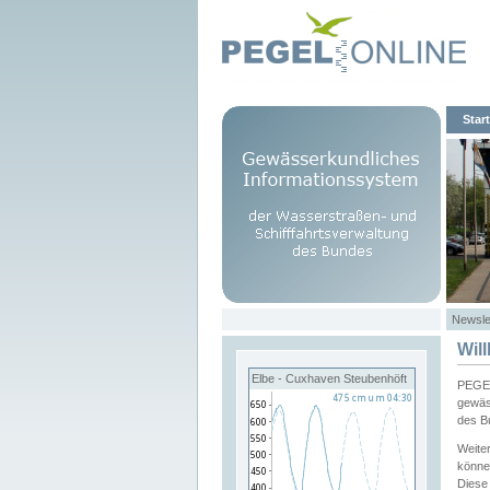
Start
Newsle
Wil
Elbe - Cuxhaven Steubenhöft
PEGEL
gewäs
des B
Weite
könne
Diese