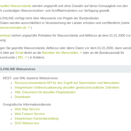
ktuellen Wasserstände
werden ungeprüft und ohne Gewähr auf deren Genauigkeit von den
ch zuständigen Wasserstraßen- und Schifffahrtsämtern zur Verfügung gestellt.
ONLINE verfügt nicht über Messwerte von Pegeln der Bundesländer.
Daten werden ausschließlich in Verantwortung der Länder erhoben und veröffentlicht (siehe
asserzentralen.de
↗
).
wnload
stehen ungeprüfte Rohdaten für Wasserstände und Abflüsse ab dem 01.01.2000 zur
gung.
igen Sie geprüfte Wasserstände, Abflüsse oder ältere Daten vor dem 01.01.2000, dann wend
ch bitte per
Email
direkt an die
Betreiber der Messstellen
↗
oder an die Bundesanstalt für
sserkunde (
BfG
↗
) in Koblenz.
LONLINE Webservices
REST- und XML-basierte Webservices
Ressourcenorientierte API für den Zugriff auf Stammdaten und Messdaten.
Integrierbare Onlinevisualisierung aktueller gewässerkundlicher Zeitreihen
XML-Dokument mit aktuellen Pegelständen
Downloads
Geografische Informationsdienste
Web Map Service
Web Feature Service
Integrierbare Kartendarstellung
SOS Webservice