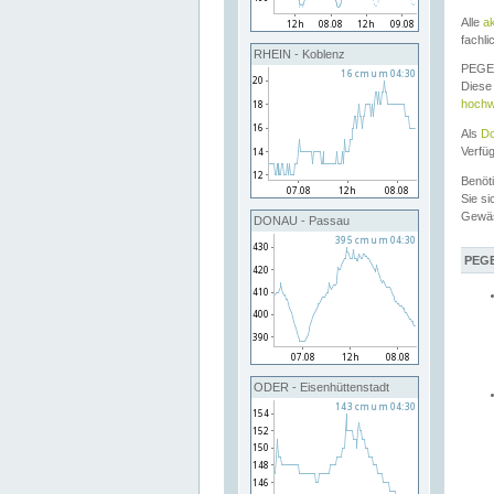
Alle
a
fachli
RHEIN - Koblenz
PEGEL
Diese 
hochw
Als
Do
Verfü
Benöt
Sie si
Gewä
DONAU - Passau
PEGE
ODER - Eisenhüttenstadt