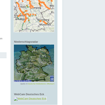
en
Niederschlagsradar
Quelle: ©
Deutscher Wetterdienst, Offenbach
WebCam Deutsches Eck