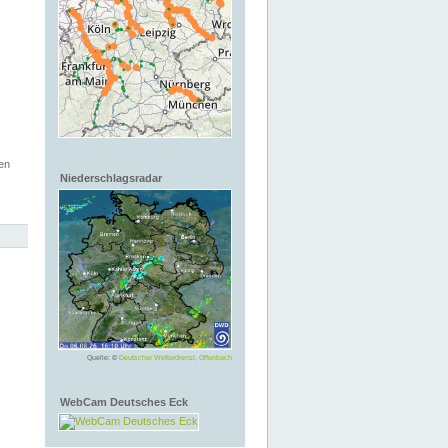
en
Niederschlagsradar
Quelle: ©
Deutscher Wetterdienst, Offenbach
WebCam Deutsches Eck