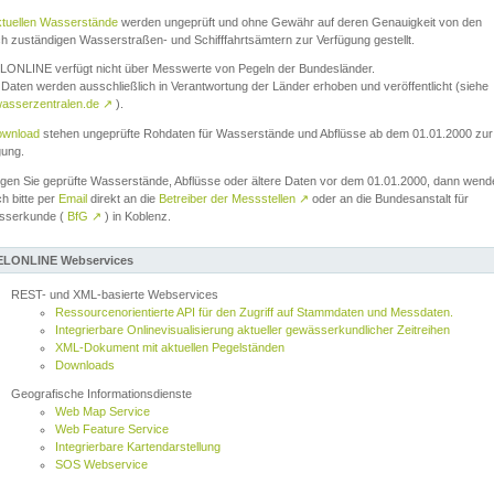
ktuellen Wasserstände
werden ungeprüft und ohne Gewähr auf deren Genauigkeit von den
ch zuständigen Wasserstraßen- und Schifffahrtsämtern zur Verfügung gestellt.
ONLINE verfügt nicht über Messwerte von Pegeln der Bundesländer.
Daten werden ausschließlich in Verantwortung der Länder erhoben und veröffentlicht (siehe
asserzentralen.de
↗
).
wnload
stehen ungeprüfte Rohdaten für Wasserstände und Abflüsse ab dem 01.01.2000 zur
gung.
igen Sie geprüfte Wasserstände, Abflüsse oder ältere Daten vor dem 01.01.2000, dann wend
ch bitte per
Email
direkt an die
Betreiber der Messstellen
↗
oder an die Bundesanstalt für
sserkunde (
BfG
↗
) in Koblenz.
LONLINE Webservices
REST- und XML-basierte Webservices
Ressourcenorientierte API für den Zugriff auf Stammdaten und Messdaten.
Integrierbare Onlinevisualisierung aktueller gewässerkundlicher Zeitreihen
XML-Dokument mit aktuellen Pegelständen
Downloads
Geografische Informationsdienste
Web Map Service
Web Feature Service
Integrierbare Kartendarstellung
SOS Webservice