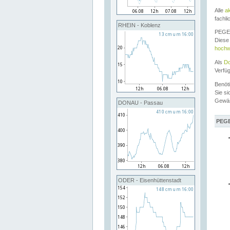
Alle
a
fachli
RHEIN - Koblenz
PEGEL
Diese 
hochw
Als
Do
Verfü
Benöt
Sie si
Gewä
DONAU - Passau
PEGE
ODER - Eisenhüttenstadt