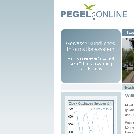
Start
Newsle
Wil
Elbe - Cuxhaven Steubenhöft
PEGEL
gewäs
des B
Weite
könne
Diese