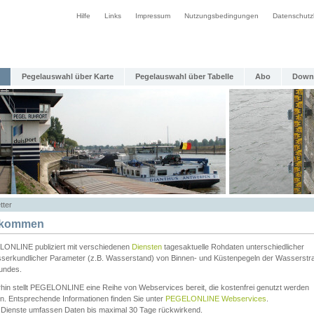
Hilfe
Links
Impressum
Nutzungsbedingungen
Datenschutz
Pegelauswahl über Karte
Pegelauswahl über Tabelle
Abo
Down
tter
lkommen
ONLINE publiziert mit verschiedenen
Diensten
tagesaktuelle Rohdaten unterschiedlicher
serkundlicher Parameter (z.B. Wasserstand) von Binnen- und Küstenpegeln der Wasserstr
undes.
rhin stellt PEGELONLINE eine Reihe von Webservices bereit, die kostenfrei genutzt werden
n. Entsprechende Informationen finden Sie unter
PEGELONLINE Webservices
.
 Dienste umfassen Daten bis maximal 30 Tage rückwirkend.