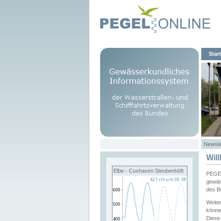
Start
Newsle
Wil
Elbe - Cuxhaven Steubenhöft
PEGEL
gewäs
des B
Weite
könne
Diese