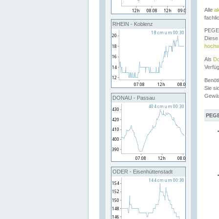
Alle
a
fachli
RHEIN - Koblenz
PEGEL
Diese 
hochw
Als
Do
Verfü
Benöt
Sie si
Gewä
DONAU - Passau
PEGE
ODER - Eisenhüttenstadt