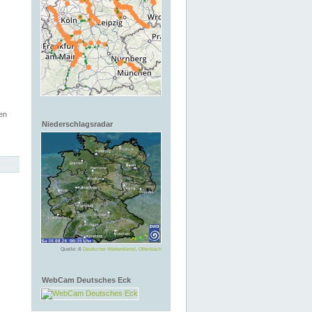
en
Niederschlagsradar
Quelle: ©
Deutscher Wetterdienst, Offenbach
WebCam Deutsches Eck