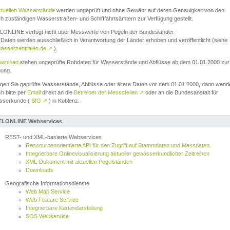
ktuellen Wasserstände
werden ungeprüft und ohne Gewähr auf deren Genauigkeit von den
ch zuständigen Wasserstraßen- und Schifffahrtsämtern zur Verfügung gestellt.
ONLINE verfügt nicht über Messwerte von Pegeln der Bundesländer.
Daten werden ausschließlich in Verantwortung der Länder erhoben und veröffentlicht (siehe
asserzentralen.de
↗
).
wnload
stehen ungeprüfte Rohdaten für Wasserstände und Abflüsse ab dem 01.01.2000 zur
gung.
igen Sie geprüfte Wasserstände, Abflüsse oder ältere Daten vor dem 01.01.2000, dann wend
ch bitte per
Email
direkt an die
Betreiber der Messstellen
↗
oder an die Bundesanstalt für
sserkunde (
BfG
↗
) in Koblenz.
LONLINE Webservices
REST- und XML-basierte Webservices
Ressourcenorientierte API für den Zugriff auf Stammdaten und Messdaten.
Integrierbare Onlinevisualisierung aktueller gewässerkundlicher Zeitreihen
XML-Dokument mit aktuellen Pegelständen
Downloads
Geografische Informationsdienste
Web Map Service
Web Feature Service
Integrierbare Kartendarstellung
SOS Webservice