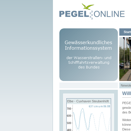
Start
Newsle
Wil
Elbe - Cuxhaven Steubenhöft
PEGEL
gewäs
des B
Weite
könne
Diese