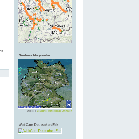
en
Niederschlagsradar
Quelle: ©
Deutscher Wetterdienst, Offenbach
WebCam Deutsches Eck