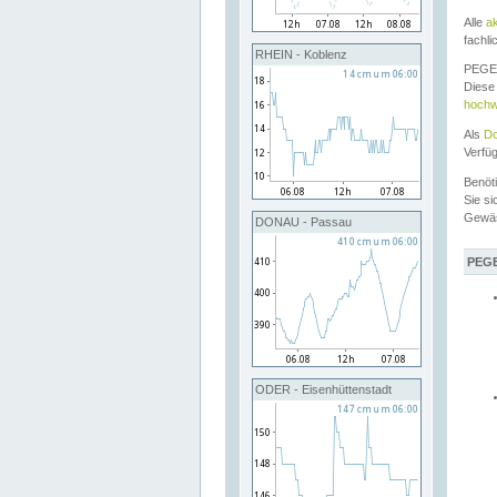
Alle
a
fachli
RHEIN - Koblenz
PEGEL
Diese 
hochw
Als
Do
Verfü
Benöt
Sie si
Gewä
DONAU - Passau
PEGE
ODER - Eisenhüttenstadt