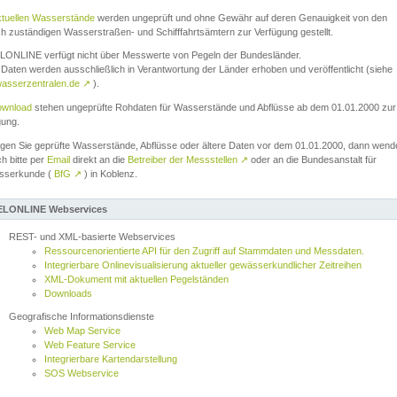
ktuellen Wasserstände
werden ungeprüft und ohne Gewähr auf deren Genauigkeit von den
ch zuständigen Wasserstraßen- und Schifffahrtsämtern zur Verfügung gestellt.
ONLINE verfügt nicht über Messwerte von Pegeln der Bundesländer.
Daten werden ausschließlich in Verantwortung der Länder erhoben und veröffentlicht (siehe
asserzentralen.de
↗
).
wnload
stehen ungeprüfte Rohdaten für Wasserstände und Abflüsse ab dem 01.01.2000 zur
gung.
igen Sie geprüfte Wasserstände, Abflüsse oder ältere Daten vor dem 01.01.2000, dann wend
ch bitte per
Email
direkt an die
Betreiber der Messstellen
↗
oder an die Bundesanstalt für
sserkunde (
BfG
↗
) in Koblenz.
LONLINE Webservices
REST- und XML-basierte Webservices
Ressourcenorientierte API für den Zugriff auf Stammdaten und Messdaten.
Integrierbare Onlinevisualisierung aktueller gewässerkundlicher Zeitreihen
XML-Dokument mit aktuellen Pegelständen
Downloads
Geografische Informationsdienste
Web Map Service
Web Feature Service
Integrierbare Kartendarstellung
SOS Webservice