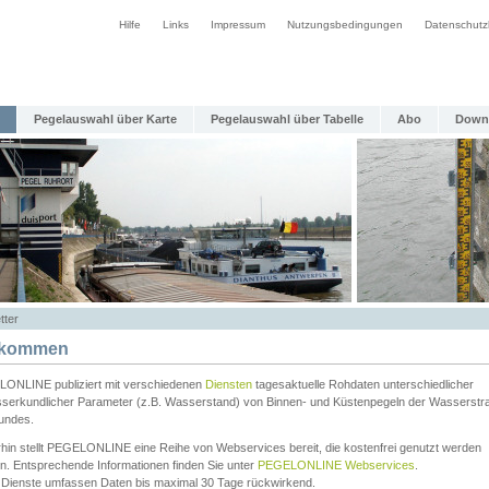
Hilfe
Links
Impressum
Nutzungsbedingungen
Datenschutz
Pegelauswahl über Karte
Pegelauswahl über Tabelle
Abo
Down
tter
lkommen
ONLINE publiziert mit verschiedenen
Diensten
tagesaktuelle Rohdaten unterschiedlicher
serkundlicher Parameter (z.B. Wasserstand) von Binnen- und Küstenpegeln der Wasserstr
undes.
rhin stellt PEGELONLINE eine Reihe von Webservices bereit, die kostenfrei genutzt werden
n. Entsprechende Informationen finden Sie unter
PEGELONLINE Webservices
.
 Dienste umfassen Daten bis maximal 30 Tage rückwirkend.