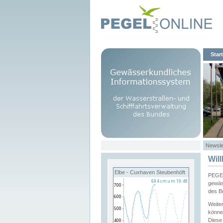
Start
Newsle
Wil
Elbe - Cuxhaven Steubenhöft
PEGEL
gewäs
des B
Weite
könne
Diese