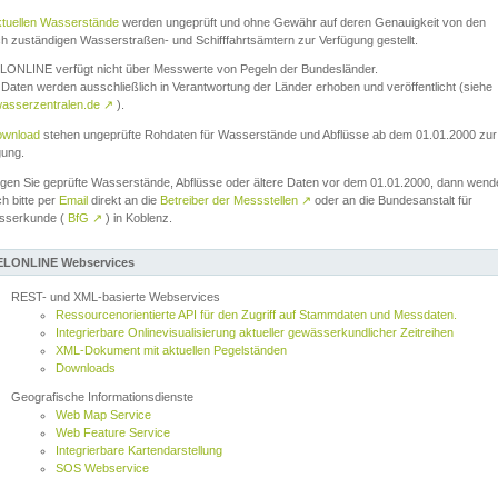
ktuellen Wasserstände
werden ungeprüft und ohne Gewähr auf deren Genauigkeit von den
ch zuständigen Wasserstraßen- und Schifffahrtsämtern zur Verfügung gestellt.
ONLINE verfügt nicht über Messwerte von Pegeln der Bundesländer.
Daten werden ausschließlich in Verantwortung der Länder erhoben und veröffentlicht (siehe
asserzentralen.de
↗
).
wnload
stehen ungeprüfte Rohdaten für Wasserstände und Abflüsse ab dem 01.01.2000 zur
gung.
igen Sie geprüfte Wasserstände, Abflüsse oder ältere Daten vor dem 01.01.2000, dann wend
ch bitte per
Email
direkt an die
Betreiber der Messstellen
↗
oder an die Bundesanstalt für
sserkunde (
BfG
↗
) in Koblenz.
LONLINE Webservices
REST- und XML-basierte Webservices
Ressourcenorientierte API für den Zugriff auf Stammdaten und Messdaten.
Integrierbare Onlinevisualisierung aktueller gewässerkundlicher Zeitreihen
XML-Dokument mit aktuellen Pegelständen
Downloads
Geografische Informationsdienste
Web Map Service
Web Feature Service
Integrierbare Kartendarstellung
SOS Webservice