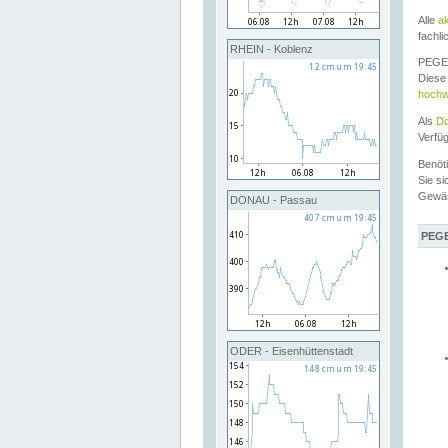
Alle
a
fachli
RHEIN - Koblenz
PEGEL
Diese 
hochw
Als
Do
Verfü
Benöt
Sie si
Gewä
DONAU - Passau
PEGE
ODER - Eisenhüttenstadt