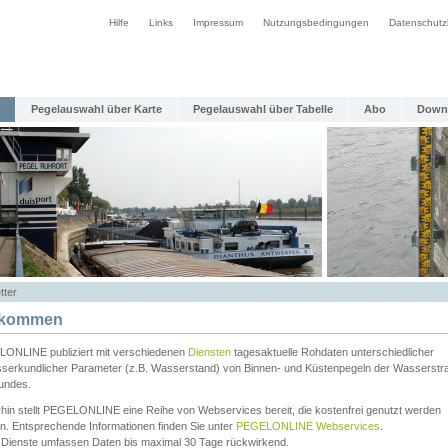
Hilfe
Links
Impressum
Nutzungsbedingungen
Datenschutz
Pegelauswahl über Karte
Pegelauswahl über Tabelle
Abo
Down
tter
lkommen
ONLINE publiziert mit verschiedenen
Diensten
tagesaktuelle Rohdaten unterschiedlicher
serkundlicher Parameter (z.B. Wasserstand) von Binnen- und Küstenpegeln der Wasserstr
undes.
rhin stellt PEGELONLINE eine Reihe von Webservices bereit, die kostenfrei genutzt werden
n. Entsprechende Informationen finden Sie unter
PEGELONLINE Webservices
.
 Dienste umfassen Daten bis maximal 30 Tage rückwirkend.