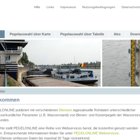
Hilfe
Links
Impressum
Nutzungsbedingungen
Datenschutz
Pegelauswahl über Karte
Pegelauswahl über Tabelle
Abo
Down
tter
lkommen
ONLINE publiziert mit verschiedenen
Diensten
tagesaktuelle Rohdaten unterschiedlicher
serkundlicher Parameter (z.B. Wasserstand) von Binnen- und Küstenpegeln der Wasserstr
undes.
rhin stellt PEGELONLINE eine Reihe von Webservices bereit, die kostenfrei genutzt werden
n. Entsprechende Informationen finden Sie unter
PEGELONLINE Webservices
.
 Dienste umfassen Daten bis maximal 30 Tage rückwirkend.