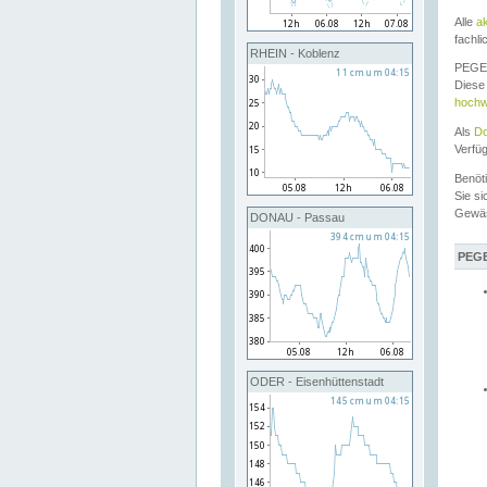
Alle
a
fachli
RHEIN - Koblenz
PEGEL
Diese 
hochw
Als
Do
Verfü
Benöt
Sie si
Gewä
DONAU - Passau
PEGE
ODER - Eisenhüttenstadt