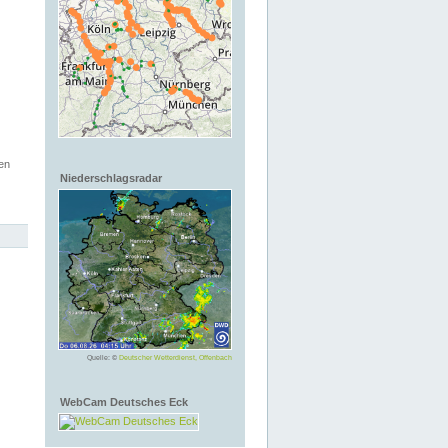
en
Niederschlagsradar
Quelle: ©
Deutscher Wetterdienst, Offenbach
WebCam Deutsches Eck