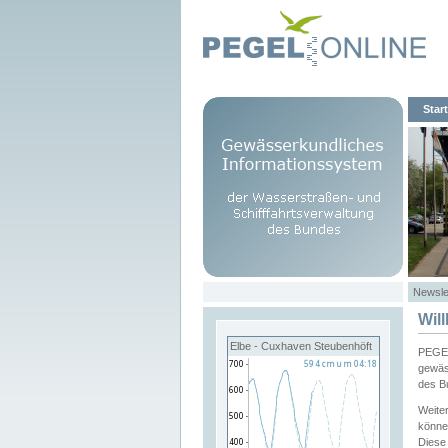
Start
Newsle
Wil
Elbe - Cuxhaven Steubenhöft
PEGEL
gewäs
des B
Weite
könne
Diese