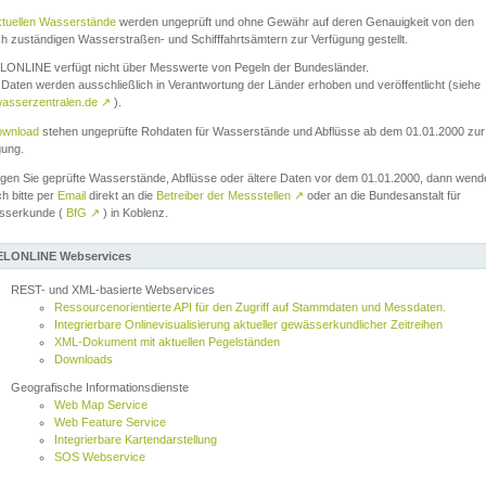
ktuellen Wasserstände
werden ungeprüft und ohne Gewähr auf deren Genauigkeit von den
ch zuständigen Wasserstraßen- und Schifffahrtsämtern zur Verfügung gestellt.
ONLINE verfügt nicht über Messwerte von Pegeln der Bundesländer.
Daten werden ausschließlich in Verantwortung der Länder erhoben und veröffentlicht (siehe
asserzentralen.de
↗
).
wnload
stehen ungeprüfte Rohdaten für Wasserstände und Abflüsse ab dem 01.01.2000 zur
gung.
igen Sie geprüfte Wasserstände, Abflüsse oder ältere Daten vor dem 01.01.2000, dann wend
ch bitte per
Email
direkt an die
Betreiber der Messstellen
↗
oder an die Bundesanstalt für
sserkunde (
BfG
↗
) in Koblenz.
LONLINE Webservices
REST- und XML-basierte Webservices
Ressourcenorientierte API für den Zugriff auf Stammdaten und Messdaten.
Integrierbare Onlinevisualisierung aktueller gewässerkundlicher Zeitreihen
XML-Dokument mit aktuellen Pegelständen
Downloads
Geografische Informationsdienste
Web Map Service
Web Feature Service
Integrierbare Kartendarstellung
SOS Webservice