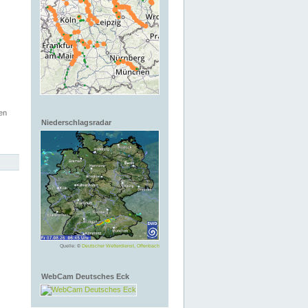
en
Niederschlagsradar
Quelle: ©
Deutscher Wetterdienst, Offenbach
WebCam Deutsches Eck