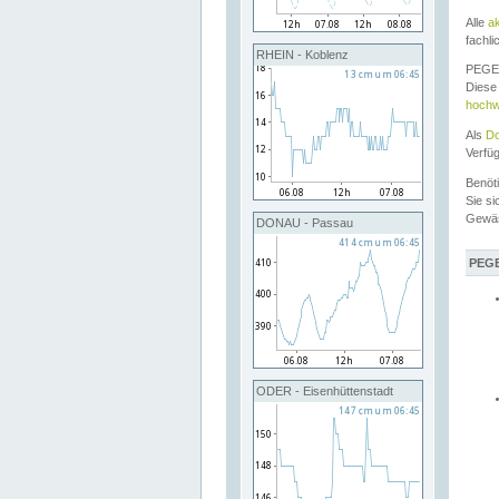
Alle
a
fachli
RHEIN - Koblenz
PEGEL
Diese 
hochw
Als
Do
Verfü
Benöt
Sie si
Gewä
DONAU - Passau
PEGE
ODER - Eisenhüttenstadt