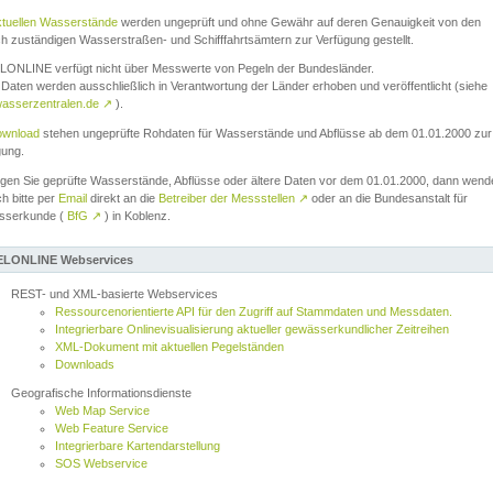
ktuellen Wasserstände
werden ungeprüft und ohne Gewähr auf deren Genauigkeit von den
ch zuständigen Wasserstraßen- und Schifffahrtsämtern zur Verfügung gestellt.
ONLINE verfügt nicht über Messwerte von Pegeln der Bundesländer.
Daten werden ausschließlich in Verantwortung der Länder erhoben und veröffentlicht (siehe
asserzentralen.de
↗
).
wnload
stehen ungeprüfte Rohdaten für Wasserstände und Abflüsse ab dem 01.01.2000 zur
gung.
igen Sie geprüfte Wasserstände, Abflüsse oder ältere Daten vor dem 01.01.2000, dann wend
ch bitte per
Email
direkt an die
Betreiber der Messstellen
↗
oder an die Bundesanstalt für
sserkunde (
BfG
↗
) in Koblenz.
LONLINE Webservices
REST- und XML-basierte Webservices
Ressourcenorientierte API für den Zugriff auf Stammdaten und Messdaten.
Integrierbare Onlinevisualisierung aktueller gewässerkundlicher Zeitreihen
XML-Dokument mit aktuellen Pegelständen
Downloads
Geografische Informationsdienste
Web Map Service
Web Feature Service
Integrierbare Kartendarstellung
SOS Webservice