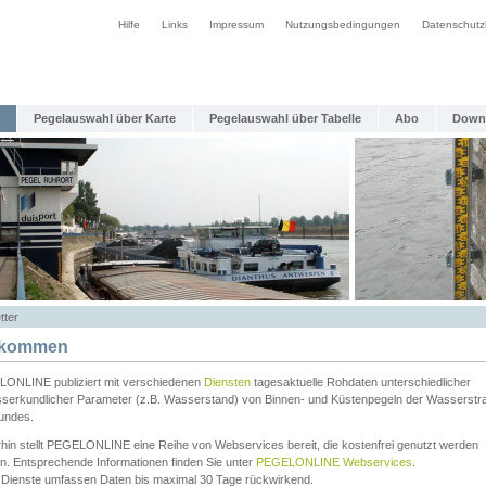
Hilfe
Links
Impressum
Nutzungsbedingungen
Datenschutz
Pegelauswahl über Karte
Pegelauswahl über Tabelle
Abo
Down
tter
lkommen
ONLINE publiziert mit verschiedenen
Diensten
tagesaktuelle Rohdaten unterschiedlicher
serkundlicher Parameter (z.B. Wasserstand) von Binnen- und Küstenpegeln der Wasserstr
undes.
rhin stellt PEGELONLINE eine Reihe von Webservices bereit, die kostenfrei genutzt werden
n. Entsprechende Informationen finden Sie unter
PEGELONLINE Webservices
.
 Dienste umfassen Daten bis maximal 30 Tage rückwirkend.