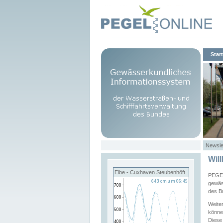
Start
Newsle
Wil
Elbe - Cuxhaven Steubenhöft
PEGEL
gewäs
des B
Weite
könne
Diese